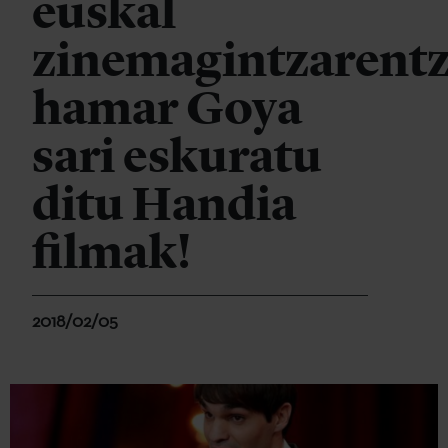
euskal
zinemagintzarentz
hamar Goya
sari eskuratu
ditu Handia
filmak!
2018/02/05