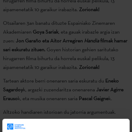
hirugarren filma bihurtu da horrela euskal pelikula, 13
aipamenetatik 10 garaikur irabazita.
Zorionak!
Otsailaren 3an banatu dituzte Espainiako Zinemaren
Akademiaren
Goya Sariak
, eta gauak irabazle argia izan
zuen:
Jon Garaño eta Aitor Arregiren
Handia
filmak hamar
sari eskuratu zituen.
Goyen historian gehien saritutako
hirugarren filma bihurtu da horrela euskal pelikula, 13
aipamenetatik 10 garaikur irabazita.
Zorionak!
Tartean aktore berri onenaren saria eskuratu du
Eneko
Sagardoy
k, argazki zuzendaritza onenarena
Javier Agirre
Erauso
k, eta musika onenaren saria
Pascal Gaigne
k.
Altzoko handiaren istorioan du jatorria argumentuak.
Lehen Karlistaldian borrokatu ostean, Martin Gipuzkoako
bereetxera itzuliko da, eta han, harrituta, bere anaia Joakin