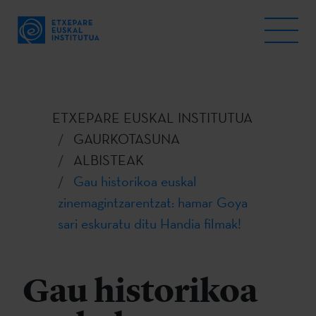
ETXEPARE EUSKAL INSTITUTUA
GAURKOTASUNA
ALBISTEAK
Gau historikoa euskal
zinemagintzarentzat: hamar Goya
sari eskuratu ditu Handia filmak!
Gau historikoa