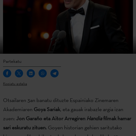
Partekatu
Kopiatu esteka
Otsailaren 3an banatu dituzte Espainiako Zinemaren
Akademiaren
Goya Sariak
, eta gauak irabazle argia izan
zuen:
Jon Garaño eta Aitor Arregiren
Handia
filmak hamar
sari eskuratu zituen.
Goyen historian gehien saritutako