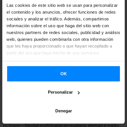
2020). Narra a través de monólogos las vivencias de
Las cookies de este sitio web se usan para personalizar
quienes se han arriesgado a cruzar el mar
el contenido y los anuncios, ofrecer funciones de redes
Mediterráneo.
sociales y analizar el tráfico. Además, compartimos
información sobre el uso que haga del sitio web con
‘
In our own words
’, libro en el que se recogen las
nuestros partners de redes sociales, publicidad y análisis
vivencias y tesis de las mujeres refugiadas en
web, quienes pueden combinarla con otra información
Alemania.
que les haya proporcionado o que hayan recopilado a
El documental ‘
Nine days on the roof
’ (Denise Garcia
partir del uso que haya hecho de sus servicios.
Bergt, 2014). La película narra el proceso de
ocupación de la escuela Gerhard- Hauptmann por
OK
parte de un grupo de refugiadas.
La novela ´Miñan´ (Amets Arzallus, 2019).
Personalizar
18:00pm – Mesa redonda: Amets Arzallus (‘Miñan’),
Michael Ruf (‘Mitelmeer monologue’), Adam Bahar eta
Denegar
Jennifer Kamau.
19:30pm – Recital multilingüe en euskera, alemán e inglés