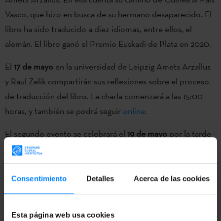
Vasco, que hizo en busca de su hermano desaparecido. El
libro ha sido traducido a diez idiomas, entre ellos, el
alemán. El libro ganó el Premio Euskadi de Plata en 2020.
El
17 de mayo
en la universidad de Leipzig Amets Arzallus
y Raul Zelik compartirán sus reflexiones sobre el proceso
de traducción del libro. La charla comenzará a las 15:00
horas, y también se podrá seguir
online
.
El segundo evento se celebrará el
19 de mayo
por la tarde
en Literaturhaus de Berlín.
17:30pm – Presentación: Espacio para conocer las
Consentimiento
Detalles
Acerca de las cookies
iniciativas narrativas que se tratarán en el acto.
Obra de teatro ‘
Mitelmeer monologue
’ (Michael Ruf,
Esta página web usa cookies