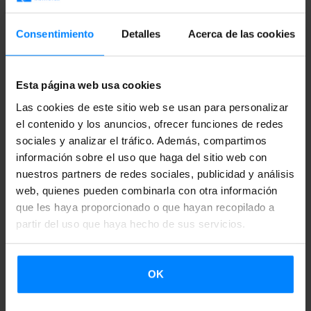
y la Institución Príncipe de Viana, ha colaborado un año
más con 948 Merkatua fomentando la participación de
Consentimiento
Detalles
Acerca de las cookies
creadores/as, instituciones y agentes culturales de Nueva
Aquitania, Comunidad Autónoma Vasca y Navarra en el
Esta página web usa cookies
evento.
Las cookies de este sitio web se usan para personalizar
948 Merkatua es considerado un mercado estratégico a
el contenido y los anuncios, ofrecer funciones de redes
sociales y analizar el tráfico. Además, compartimos
nivel de Eurorregión para fomentar relaciones culturales
información sobre el uso que haga del sitio web con
transfronterizas y para mostrar el trabajo de creativo de
nuestros partners de redes sociales, publicidad y análisis
artistas de Euskadi, Navarra e Iparralde a programadores
web, quienes pueden combinarla con otra información
de Nueva Aquitania.
que les haya proporcionado o que hayan recopilado a
partir del uso que haya hecho de sus servicios.
VOLVER
OK