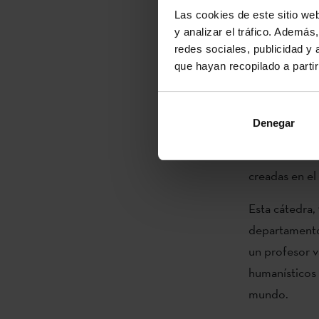
dando contin
Las cookies de este sitio we
y analizar el tráfico. Ademá
Birmingham) e
redes sociales, publicidad y
que hayan recopilado a parti
El programa, 
temas princip
aborda de mo
Denegar
representació
el cine cont
creadas en el 
Esta cátedra,
departamen
un profesor v
humanísticos
mundo.