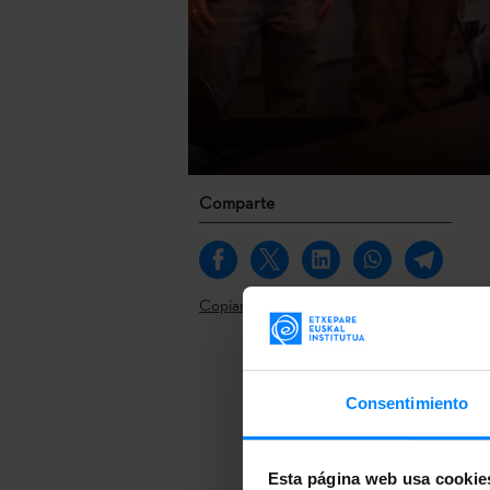
Comparte
Copiar link
Consentimiento
Pilar Rodrígu
Universidad 
título
"Cine v
Esta página web usa cookie