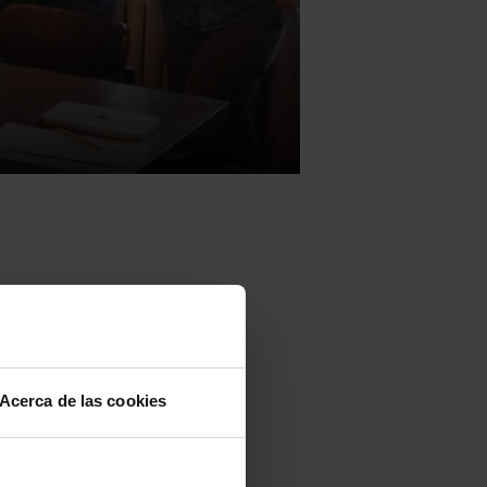
Acerca de las cookies
 charla en la
na,
bajo el
ente está