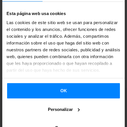
procedencia y estilo para girar por todo el Estado, y los
seleccionados para este periodo se harán públicos el 9 de
Esta página web usa cookies
abril.
Las cookies de este sitio web se usan para personalizar
el contenido y los anuncios, ofrecer funciones de redes
Las solicitudes se pueden presentar
por correo ordinario u
sociales y analizar el tráfico. Además, compartimos
online.
información sobre el uso que haga del sitio web con
nuestros partners de redes sociales, publicidad y análisis
web, quienes pueden combinarla con otra información
que les haya proporcionado o que hayan recopilado a
VOLVER
partir del uso que haya hecho de sus servicios.
OK
Personalizar
Suscríbete a nuestra