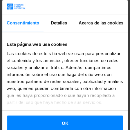
Bonaigua
y la compañía de danza
Lasala
participaron en la
feria.
Toda la información e inscripción
aquí
.
Consentimiento
Detalles
Acerca de las cookies
Del
15 al 18 de octubre
se realizará, una vez más, la
Fira
Esta página web usa cookies
Mediterrània Manresa
,
en Cataluña. Se trata de un festival
multidisciplinar:
Las cookies de este sitio web se usan para personalizar
artes visuales, circo, danza, exposiciones,
el contenido y los anuncios, ofrecer funciones de redes
música, narración oral y teatro se unen durante 4 día
s, y
sociales y analizar el tráfico. Además, compartimos
gracias al Instituto Vasco Etxepare, incluye una
información sobre el uso que haga del sitio web con
programación de artistas vascos
. El festival acoge
nuestros partners de redes sociales, publicidad y análisis
proyectos de doble temática: la cultura popular y las
web, quienes pueden combinarla con otra información
que les haya proporcionado o que hayan recopilado a
músicas del mundo.
partir del uso que haya hecho de sus servicios.
La feria reúne cada año a más de mil profesionales de
todo el mundo, lo que la convierte en
un importante
OK
escaparate para muchos proyectos
. El plazo para