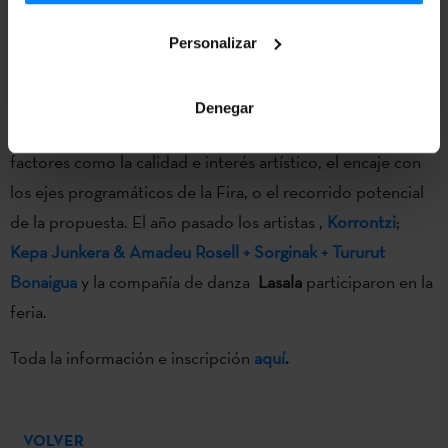
presentar propuestas finaliza el
2 de marzo
, y la
Personalizar
organización se pondrá en contacto con los seleccionados
en julio.
Denegar
A la hora de seleccionar proyectos se tendrán en cuenta
factores como la calidad e interés artístico, el encaje con
los ejes programáticos de la Fira, o el recorrido potencial
de la propuesta. El año pasado los artistas ,
Korrontzi
;
Kepa Junkera & Amadeu Rosell + Sorginak + Tururut
Bonaigua
y la compañía de danza
Lasala
participaron en la
feria.
Toda la información e inscripción
aquí
.
VOLVER