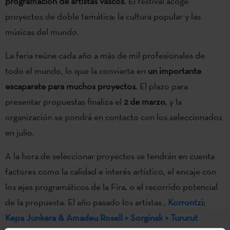
programación de artistas vascos
. El festival acoge
proyectos de doble temática: la cultura popular y las
músicas del mundo.
La feria reúne cada año a más de mil profesionales de
todo el mundo, lo que la convierte en
un importante
escaparate para muchos proyectos
. El plazo para
presentar propuestas finaliza el
2 de marzo
, y la
organización se pondrá en contacto con los seleccionados
en julio.
A la hora de seleccionar proyectos se tendrán en cuenta
factores como la calidad e interés artístico, el encaje con
los ejes programáticos de la Fira, o el recorrido potencial
de la propuesta. El año pasado los artistas ,
Korrontzi
;
Kepa Junkera & Amadeu Rosell + Sorginak + Tururut