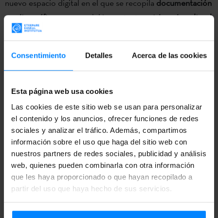
nuevo espacio digital en el que se recopila
documentación
escrita, gráfica y sonora
del importante
patrimonio cultural
vasco relacionado con las tradiciones y celebraciones que
tienen lugar en las diversas estaciones del año.
La web
Consentimiento
Detalles
Acerca de las cookies
recoge y actualiza el fruto del trabajo de
investigación y
recuperación
que llevan realizado desde los años 90
Labayru Ikastegia
e
Ikastolen Elkartea
,
y ha contado para
Esta página web usa cookies
su realización también con el apoyo del
Instituto Vasco
Las cookies de este sitio web se usan para personalizar
Etxepare, la
Diputación Foral de Bizkaia
y
Azkue
el contenido y los anuncios, ofrecer funciones de redes
sociales y analizar el tráfico. Además, compartimos
Fundazioa.
información sobre el uso que haga del sitio web con
nuestros partners de redes sociales, publicidad y análisis
web, quienes pueden combinarla con otra información
que les haya proporcionado o que hayan recopilado a
El Instituto Vasco Etxepare ha estado representado en la
partir del uso que haya hecho de sus servicios.
presentación por su directora para la Promoción y
Difusión del Euskera,
Mari Jose Olaziregi.