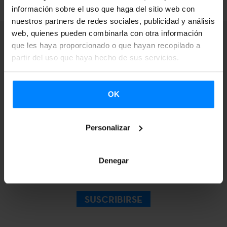
información sobre el uso que haga del sitio web con
nuestros partners de redes sociales, publicidad y análisis
web, quienes pueden combinarla con otra información
que les haya proporcionado o que hayan recopilado a
partir del uso que haya hecho de sus servicios.
Suscríbete a nuestra
OK
Newsletter para
recibir más
Personalizar
información.
Denegar
SUSCRIBIRSE