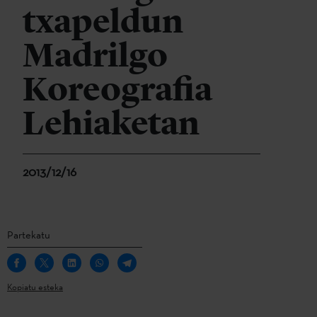
txapeldun
Madrilgo
Koreografia
Lehiaketan
2013/12/16
Partekatu
Kopiatu esteka