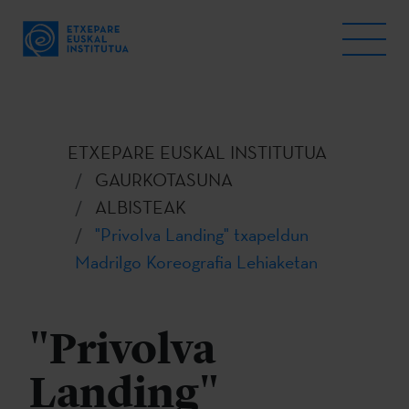
ETXEPARE EUSKAL INSTITUTUA
GAURKOTASUNA
ALBISTEAK
"Privolva Landing" txapeldun
Madrilgo Koreografia Lehiaketan
"Privolva
Landing"