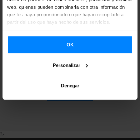
web, quienes pueden combinarla con otra información
que les haya proporcionado o que hayan recopilado a
Suscríbete a nuestra
partir del uso que haya hecho de sus servicios.
Newsletter para
OK
recibir más
información.
Personalizar
Denegar
SUSCRIBIRSE
?>