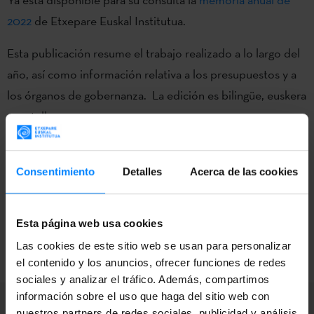
2022
de Etxepare Euskal Institutua.
Esta publicación resume el trabajo realizado a lo largo del
año, así como información relativa a los presupuestos y a
los órganos de gobernanza. La edición es bilingüe, euskera
– castellano.
En
este apartado
de la web podrás encontrar todas las
memorias del Instituto a partir del año 2016.
Consentimiento
Detalles
Acerca de las cookies
Esta página web usa cookies
VOLVER
Las cookies de este sitio web se usan para personalizar
el contenido y los anuncios, ofrecer funciones de redes
sociales y analizar el tráfico. Además, compartimos
información sobre el uso que haga del sitio web con
nuestros partners de redes sociales, publicidad y análisis