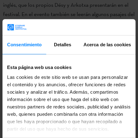
inglés, que los propios Désy y Arkotxa presentarán en el
festival. En el evento también se leerán algunos pasajes del
mismo, acompañados de la música de Trio Zukan. Cabe
mencionar, asimismo, que esta formación compuesta por
Maria Zubimendi, Gorka Catediano y Jon Ansorena
Consentimiento
Detalles
Acerca de las cookies
ofrecerá, además, otro concierto el 20 de octubre con
Quasar Saxophone Quartet en Montreal.
Esta página web usa cookies
La artista seleccionada para realizar la portada de esta
Las cookies de este sitio web se usan para personalizar
nueva edición de ‘Chejov vs. Shakespeare’ ha sido la
el contenido y los anuncios, ofrecer funciones de redes
ilustradora Higinia Garay. El libro se presentará en el País
sociales y analizar el tráfico. Además, compartimos
información sobre el uso que haga del sitio web con
Vasco en noviembre, en el marco del festival Literaktum
nuestros partners de redes sociales, publicidad y análisis
de San Sebastián.
web, quienes pueden combinarla con otra información
que les haya proporcionado o que hayan recopilado a
Para terminar con el festival ´Québec en toutes lettres´,
partir del uso que haya hecho de sus servicios.
Itxaro Borda participará en la ´Noche de la poesía´, cita