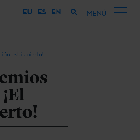
EU
ES
EN
MENÚ
ción está abierto!
remios
 ¡El
erto!