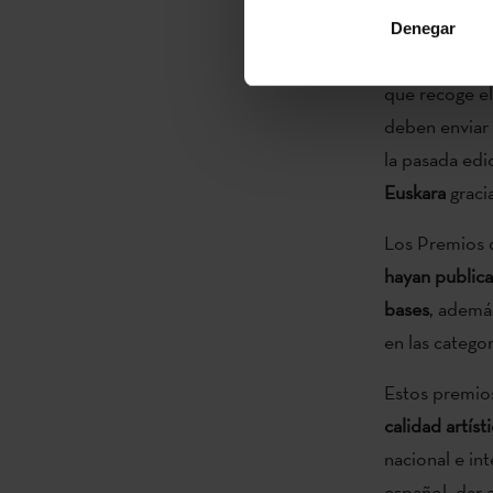
Los
Premios 
Denegar
convocatoria p
que recoge el
deben enviar 
la pasada edi
Euskara
gracia
Los Premios d
hayan publica
bases
, ademá
en las categor
Estos premio
calidad artís
nacional e in
español, dar 