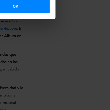
a
OK
6 categorías
nteresados
iente.com
. En
or Album en
bandas que
das en las
ngan cabida
diversidad y la
omocionar,
r musical
r la