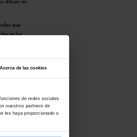
or Album en
bandas que
das en las
ngan cabida
diversidad y la
Acerca de las cookies
omocionar,
r musical
r la
 funciones de redes sociales
 de
con nuestros partners de
tiva y
ue les haya proporcionado o
invitado es