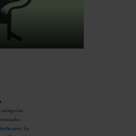
a
6 categorías
nteresados
iente.com
. En