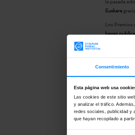
la pasada edi
Euskara
gracia
Los Premios d
hayan publica
bases
, ademá
en las categor
Estos premio
Consentimiento
calidad artís
nacional e in
Esta página web usa cookie
español, dar 
Las cookies de este sitio we
digitalizació
y analizar el tráfico. Ademá
producción al
redes sociales, publicidad y
difundiendo el
que hayan recopilado a parti
Costa Rica
.