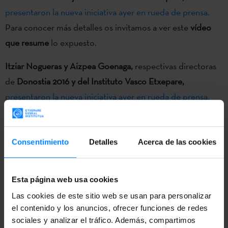
presentaron la nueva iniciativa ayer en rueda de prensa.
Para conocer más detalles os invitamos a ver este
vídeo
que resume
lo expuesto.
Itziar Nogueras y Aizpea Goenaga,
respectivas directoras
de
Donostia 2016 y del Instituto Vasco Etxepare,
presentaron la nueva iniciativa ayer en rueda de prensa.
Para conocer más detalles os invitamos a ver este
vídeo
que resume
lo expuesto. Si deseáis
acceder a toda la
documentación
sobre el proyecto debéis visitar nuestra
Consentimiento
Detalles
Acerca de las cookies
sección de
“Convocatorias”.
Esta página web usa cookies
Las cookies de este sitio web se usan para personalizar
VOLVER
el contenido y los anuncios, ofrecer funciones de redes
sociales y analizar el tráfico. Además, compartimos