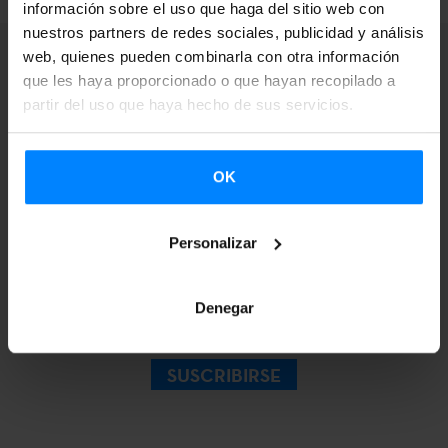
información sobre el uso que haga del sitio web con
nuestros partners de redes sociales, publicidad y análisis
web, quienes pueden combinarla con otra información
que les haya proporcionado o que hayan recopilado a
partir del uso que haya hecho de sus servicios.
Suscríbete a nuestra
Newsletter para
OK
recibir más
Personalizar
información.
Denegar
SUSCRIBIRSE