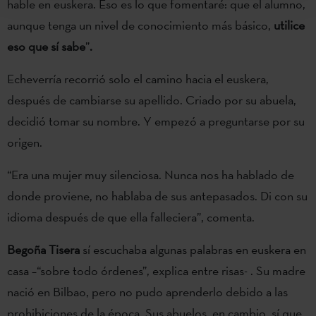
hable en euskera. Eso es lo que fomentaré: que el alumno,
aunque tenga un nivel de conocimiento más básico,
utilice
eso que sí sabe
”
.
Echeverría recorrió solo el camino hacia el euskera,
después de cambiarse su apellido. Criado por su abuela,
decidió tomar su nombre. Y empezó a preguntarse por su
origen.
“Era una mujer muy silenciosa. Nunca nos ha hablado de
donde proviene, no hablaba de sus antepasados. Di con su
idioma después de que ella falleciera”, comenta.
Begoña Tisera
sí escuchaba algunas palabras en euskera en
casa –“sobre todo órdenes”, explica entre risas- . Su madre
nació en Bilbao, pero no pudo aprenderlo debido a las
prohibiciones de la época. Sus abuelos, en cambio, sí que