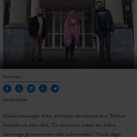
Partekatu
Kopiatu esteka
Bidaia luzea egin dute, eta laster amaitzera doa. Bidean
ikasitakoak asko dira. “Ez da erraza izaten ari, baina
hemengo giroa eraman nahi nuke nirekin”. Pozik dago