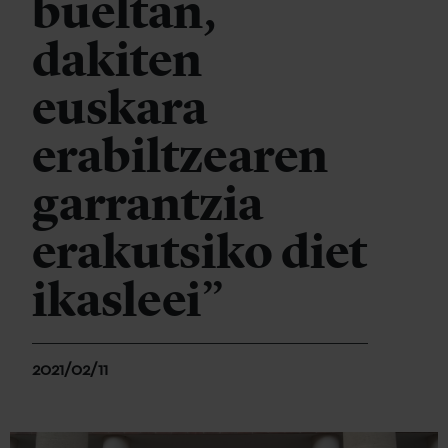
bueltan,
dakiten
euskara
erabiltzearen
garrantzia
erakutsiko diet
ikasleei”
2021/02/11