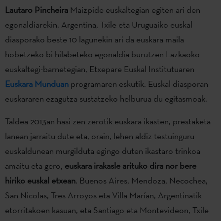
Lautaro Pincheira
Maizpide euskaltegian egiten ari den
egonaldiarekin. Argentina, Txile eta Uruguaiko euskal
diasporako beste 10 lagunekin ari da euskara maila
hobetzeko bi hilabeteko egonaldia burutzen Lazkaoko
euskaltegi-barnetegian, Etxepare Euskal Institutuaren
Euskara Munduan
programaren eskutik. Euskal diasporan
euskararen ezagutza sustatzeko helburua du egitasmoak.
Taldea 2013an hasi zen zerotik euskara ikasten, prestaketa
lanean jarraitu dute eta, orain, lehen aldiz testuinguru
euskaldunean murgilduta egingo duten ikastaro trinkoa
amaitu eta gero,
euskara irakasle arituko dira nor bere
hiriko euskal etxean
. Buenos Aires, Mendoza, Necochea,
San Nicolas, Tres Arroyos eta Villa Marían, Argentinatik
etorritakoen kasuan, eta Santiago eta Montevideon, Txile