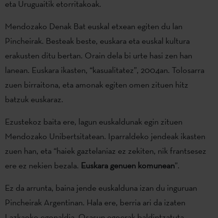
eta Uruguaitik etorritakoak.
Mendozako Denak Bat euskal etxean egiten du lan
Pincheirak. Besteak beste, euskara eta euskal kultura
erakusten ditu bertan. Orain dela bi urte hasi zen han
lanean. Euskara ikasten, “kasualitatez”, 2004an. Tolosarra
zuen birraitona, eta amonak egiten omen zituen hitz
batzuk euskaraz.
Ezustekoz baita ere, lagun euskaldunak egin zituen
Mendozako Unibertsitatean. Iparraldeko jendeak ikasten
zuen han, eta “haiek gaztelaniaz ez zekiten, nik frantsesez
ere ez nekien bezala.
Euskara genuen komunean
”.
Ez da arrunta, baina jende euskalduna izan du inguruan
Pincheirak Argentinan. Hala ere, berria ari da izaten
Lazkaoko egonaldia. Osasun egoerak baldintzatuta