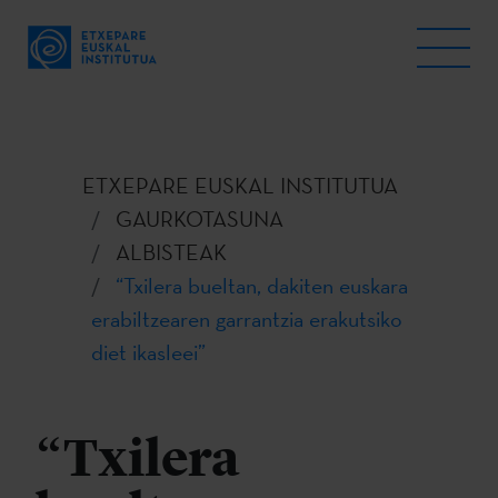
ETXEPARE EUSKAL INSTITUTUA
GAURKOTASUNA
ALBISTEAK
“Txilera bueltan, dakiten euskara
erabiltzearen garrantzia erakutsiko
diet ikasleei”
“Txilera