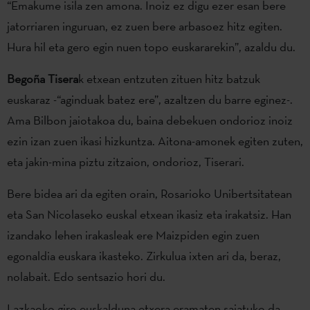
“Emakume isila zen amona. Inoiz ez digu ezer esan bere
jatorriaren inguruan, ez zuen bere arbasoez hitz egiten.
Hura hil eta gero egin nuen topo euskararekin”, azaldu du.
Begoña Tisera
k etxean entzuten zituen hitz batzuk
euskaraz -“aginduak batez ere”, azaltzen du barre eginez-.
Ama Bilbon jaiotakoa du, baina debekuen ondorioz inoiz
ezin izan zuen ikasi hizkuntza. Aitona-amonek egiten zuten,
eta jakin-mina piztu zitzaion, ondorioz, Tiserari.
Bere bidea ari da egiten orain, Rosarioko Unibertsitatean
eta San Nicolaseko euskal etxean ikasiz eta irakatsiz. Han
izandako lehen irakasleak ere Maizpiden egin zuen
egonaldia euskara ikasteko. Zirkulua ixten ari da, beraz,
nolabait. Edo sentsazio hori du.
Lazkaoko giro euskalduna etxera eramaten saiatuko da.