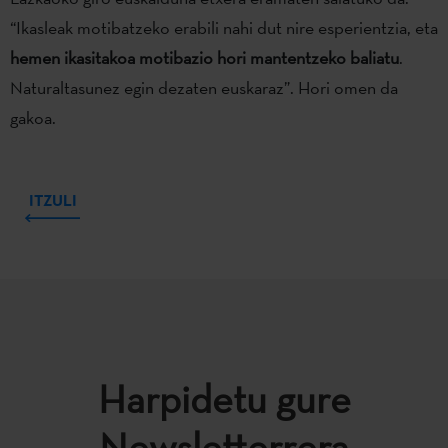
“Ikasleak motibatzeko erabili nahi dut nire esperientzia, eta
hemen ikasitakoa motibazio hori mantentzeko baliatu
.
Naturaltasunez egin dezaten euskaraz”. Hori omen da
gakoa.
ITZULI
Harpidetu gure
Newsletterrera