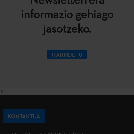
informazio gehiago
jasotzeko.
HARPIDETU
?>
KONTAKTUA