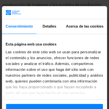
construcción de imágenes y los modelos de producción
nacional e internacional.
La exposición
GAUR(sic)
ha entrado en la recta final de su
Consentimiento
Detalles
Acerca de las cookies
itinerario: el 4 de diciembre se inauguró en
Cordoba
(Argentina)
, y realizará la última parada en
Santiago de
Chile
a partir de enero. El Instituto Vasco Etxepare puso
Esta página web usa cookies
en marcha GAUR(sic) en 2011, la exposición se inauguró el
Las cookies de este sitio web se usan para personalizar
el contenido y los anuncios, ofrecer funciones de redes
12 de Junio de 2014 en el festival PINTA de Londres, y
sociales y analizar el tráfico. Además, compartimos
desde entonces ha visitado
Managua
(Nicaragua),
información sobre el uso que haga del sitio web con
Montevideo
(Uruguay),
Tegucigalpa
(Honduras),
San José
nuestros partners de redes sociales, publicidad y análisis
(Costa Rica),y
México DF,
gracias a la colaboración en el
web, quienes pueden combinarla con otra información
que les haya proporcionado o que hayan recopilado a
proyecto de la
Agencia Española de Cooperación
partir del uso que haya hecho de sus servicios.
Internacional para el Desarrollo
(AECID)
.
La exposición se inauguró en Cordoba el 4 de diciembre, y