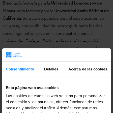
Brno;
un/a lector/a para la
Universidad Lomonosov
de
Moscú
; un/a lector/a para la
Universidad Santa Bárbara
de
California.
Se trata de puestos para el curso académico
2014-2015 con posibilidad de prórroga durante los dos
cursos siguientes, salvo en la convocatoria para la
Universidad Freie, en Berlín, en la cual sólo se podrá
prorrogar un curso adicional. La
convocatoria ha sido
publicada hoy en el BOPV
y el plazo para la presentación
de solicitudes finalizará el
25 de abril.
Consentimiento
Detalles
Acerca de las cookies
El Instituto Vasco Etxepare convoca un
concurso público
para la selección de seis lectores o lectoras de Lengua y
Esta página web usa cookies
Cultura Vasca
para las universidades siguientes: un lector/a
Las cookies de este sitio web se usan para personalizar
para la
Universidad de Barcelona y la Universidad
el contenido y los anuncios, ofrecer funciones de redes
Autónoma de Barcelona
; un/a lector/a para la
UHUN-
sociales y analizar el tráfico. Además, compartimos
UNED de Madrid
; un/a lector/a para la
Universidad Freie