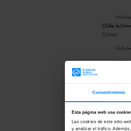
- Un/a lect
Chile, la Uni
(Chile)
- Un/a lect
- Un/a lecto
Japón).
Consentimiento
El plazo para 
Esta página web usa cookie
Las cookies de este sitio we
03.12.2014
y analizar el tráfico. Ademá