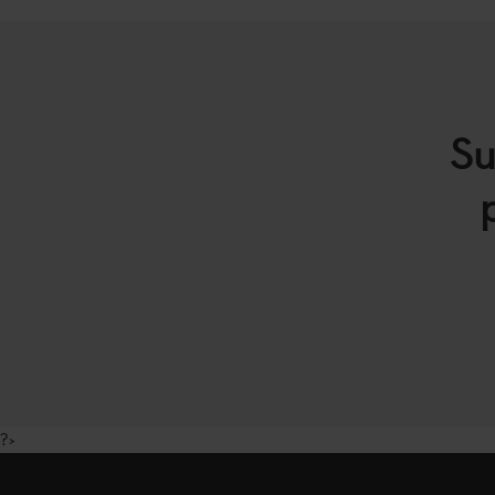
Su
?>