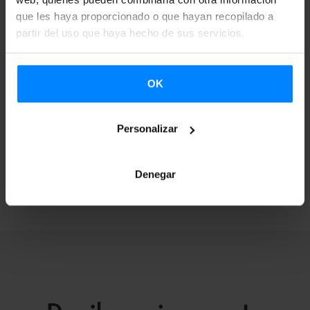
galartza@etxepare.eus
| (+34) 943 023 409
que les haya proporcionado o que hayan recopilado a
partir del uso que haya hecho de sus servicios.
Información completa e inscripción en la
Sede
Electrónica
del Gobierno Vasco.
OK
Personalizar
Denegar
VOLVER