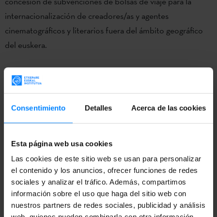
concesión de
subvenciones de bolsas de viaje para la
internacionalización de creadores/as y agentes
cinematográficos y literarios fuera del ámbito geográfico
del euskera.
PLAZO DE PRESENTACIÓN DE SOLICITUDES:
22/03/2021 - 31/12/2021
Consentimiento
Detalles
Acerca de las cookies
ENTIDAD CONVOCANTE:
Etxepare Euskal
Esta página web usa cookies
Institutua
Las cookies de este sitio web se usan para personalizar
el contenido y los anuncios, ofrecer funciones de redes
IMPORTE:
18.000€
sociales y analizar el tráfico. Además, compartimos
información sobre el uso que haga del sitio web con
nuestros partners de redes sociales, publicidad y análisis
CONTACTO:
Kizkitza Galartza |
k-
web, quienes pueden combinarla con otra información