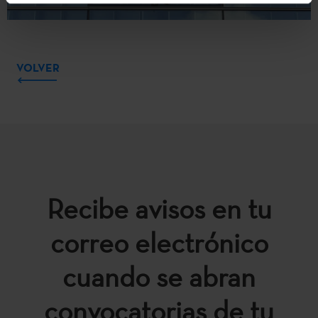
VOLVER
Recibe avisos en tu
correo electrónico
cuando se abran
convocatorias de tu