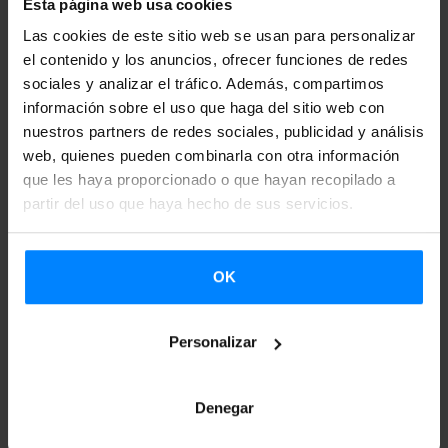
importe total de la subvención a recibir por proyecto
Esta página web usa cookies
pueda exceder de 5.000 €.
Las cookies de este sitio web se usan para personalizar
el contenido y los anuncios, ofrecer funciones de redes
El objeto de la convocatoria es desarrollar la cooperación
sociales y analizar el tráfico. Además, compartimos
información sobre el uso que haga del sitio web con
cultural FLANDERS – BASQUE COUNTRY a lo largo de
nuestros partners de redes sociales, publicidad y análisis
2024, dando continuidad a las acciones de intercambio
web, quienes pueden combinarla con otra información
cultural desarrolladas a lo largo de 2023.
que les haya proporcionado o que hayan recopilado a
partir del uso que haya hecho de sus servicios.
OK
Personalizar
Denegar