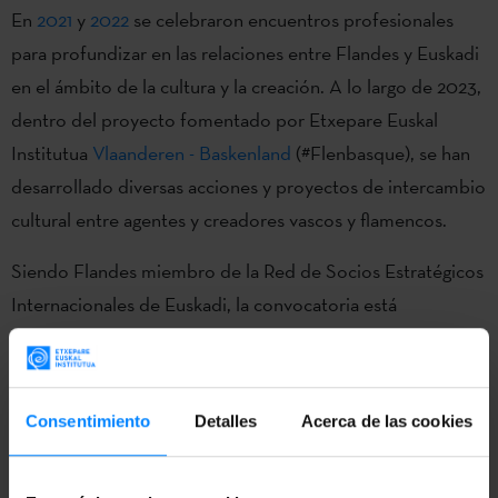
En
2021
y
2022
se celebraron encuentros profesionales
para profundizar en las relaciones entre Flandes y Euskadi
en el ámbito de la cultura y la creación. A lo largo de 2023,
dentro del proyecto fomentado por Etxepare Euskal
Institutua
Vlaanderen - Baskenland
(#Flenbasque), se han
desarrollado diversas acciones y proyectos de intercambio
cultural entre agentes y creadores vascos y flamencos.
Siendo Flandes miembro de la Red de Socios Estratégicos
Internacionales de Euskadi, la convocatoria está
organizada por la Secretaría General de Acción Exterior
del Gobierno Vasco. Está dirigido a
creadores y agentes
culturales de la CAV
y tiene como objetivo fomentar la
Consentimiento
Detalles
Acerca de las cookies
cooperación técnica con Flandes. La dotación global para
todas las subvenciones será de 50.000 €, sin que el