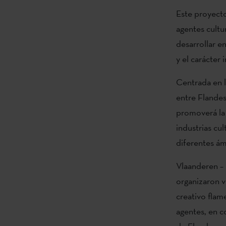
Este proyecto 
agentes cultu
desarrollar e
y el carácter
Centrada en l
entre Flandes
promoverá la 
industrias cu
diferentes á
Vlaanderen – 
organizaron v
creativo flam
agentes, en c