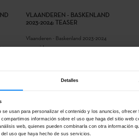
AND
VLAANDEREN - BASKENLAND
2023-2024: TEASER
Vlaanderen - Baskenland 2023-2024
24.
resumido.
Detalles
s
b se usan para personalizar el contenido y los anuncios, ofrecer
s, compartimos información sobre el uso que haga del sitio web 
 análisis web, quienes pueden combinarla con otra información q
r del uso que haya hecho de sus servicios.