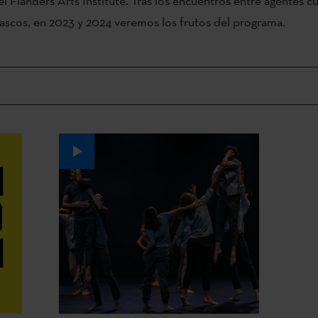
l Flanders Arts Institute. Tras los encuentros entre agentes cu
ascos, en 2023 y 2024 veremos los frutos del programa.