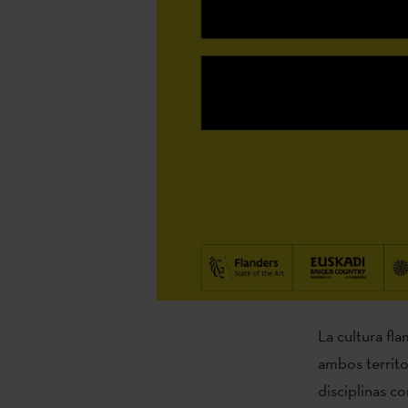
La cultura fl
ambos territor
disciplinas co