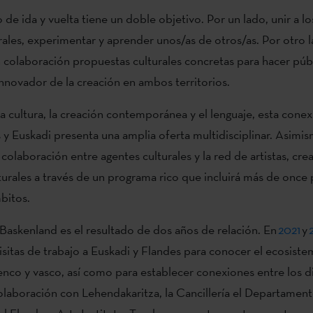
de ida y vuelta tiene un doble objetivo. Por un lado, unir a los
rales, experimentar y aprender unos/as de otros/as. Por otro l
n colaboración propuestas culturales concretas para hacer públ
 innovador de la creación en ambos territorios.
a cultura, la creación contemporánea y el lenguaje, esta conex
 y Euskadi presenta una amplia oferta multidisciplinar. Asimis
colaboración entre agentes culturales y la red de artistas, cre
lturales a través de un programa rico que incluirá más de once
mbitos.
Baskenland es el resultado de dos años de relación.
En
2021
y
isitas de trabajo a Euskadi y Flandes para conocer el ecosistem
enco y vasco, así como para establecer conexiones entre los d
olaboración con Lehendakaritza,
la Cancillería el Departamen