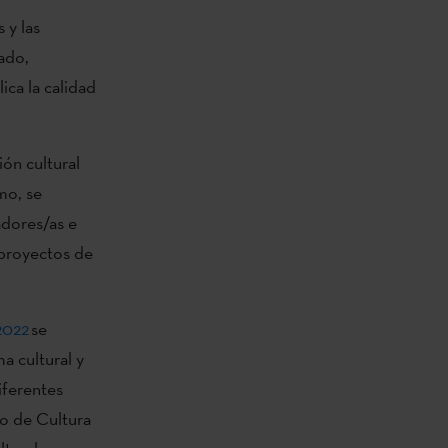
 y las
ado,
ica la calidad
ión cultural
mo, se
adores/as e
 proyectos de
2022
se
a cultural y
iferentes
to
de Cultura