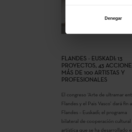
Denegar
FLANDES - EUSKADI: 13
PROYECTOS, 43 ACCIONE
MÁS DE 100 ARTISTAS Y
PROFESIONALES
El congreso ‘Arte de ultramar en
Flandes y el Pais Vasco’ dará fin a
Flandes – Euskadi; el programa
bilateral de cooperación cultural
artística que se ha desarrollado 