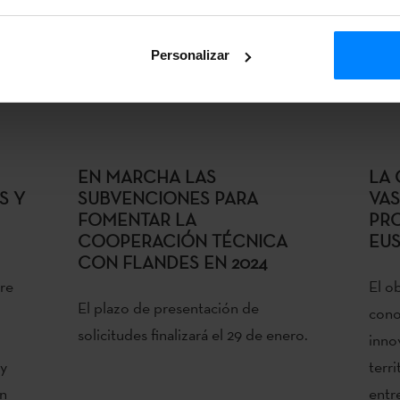
Personalizar
EN MARCHA LAS
LA 
S Y
SUBVENCIONES PARA
VAS
FOMENTAR LA
PRO
COOPERACIÓN TÉCNICA
EUS
CON FLANDES EN 2024
tre
El o
El plazo de presentación de
cono
solicitudes finalizará el 29 de enero.
inno
 y
terr
en
entr