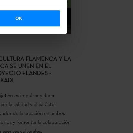
OK
CULTURA FLAMENCA Y LA
CA SE UNEN EN EL
YECTO FLANDES -
KADI
bjetivo es impulsar y dar a
cer la calidad y el carácter
vador de la creación en ambos
itorios y fomentar la colaboración
e agentes culturales.