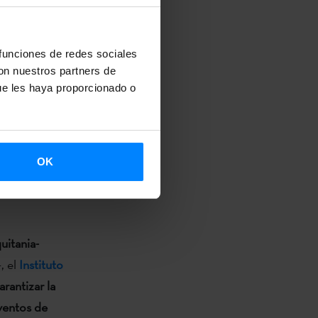
estoa
Garikoitz
 funciones de redes sociales
aller de
con nuestros partners de
ue les haya proporcionado o
Le Rocher de
junto
Bi
OK
 concierto de
 años del
uitania-
, el
Instituto
arantizar la
eventos de