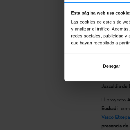
Esta página web usa cookie
El programa c
Las cookies de este sitio we
Mendizabal
y
y analizar el tráfico. Ademá
redes sociales, publicidad y
música tradic
que hayan recopilado a parti
Palmer
. El 2
Poliedro
. El 
Denegar
La programac
Iñaki Salvado
Jazzaldia de
El proyecto
A
Euskadi
–comp
Vasco Etxepa
presencia de 