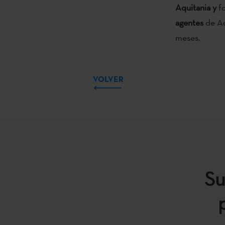
Aquitania y
f
agentes
de Aq
meses.
VOLVER
Su