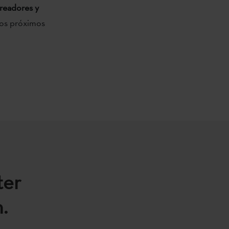
creadores y
 los próximos
ter
.