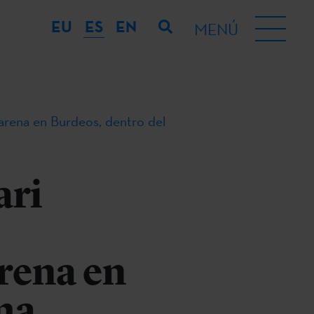
EU
ES
EN
MENÚ
ndarena en Burdeos, dentro del
ari
rena en
ma