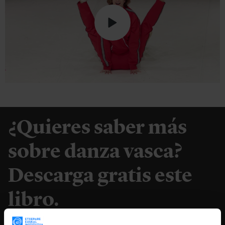
¿Quieres saber más
sobre danza vasca?
Descarga gratis este
libro.