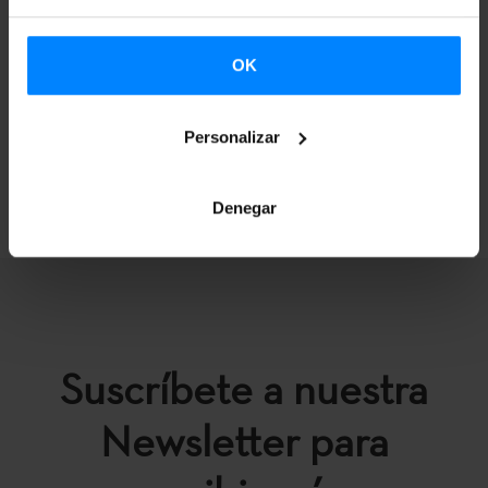
variedad de lenguajes escénicos mostradas a lo largo de su
carrera y por los proyectos educativos y de formación de
OK
audiencias desarrollados en Vitoria-Gasteiz.
Personalizar
VOLVER
Denegar
Suscríbete a nuestra
Newsletter para