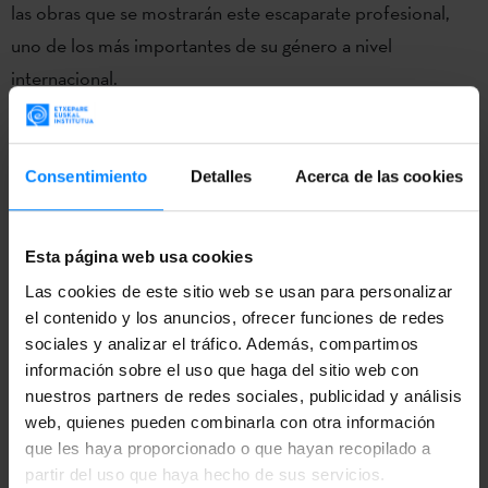
las obras que se mostrarán este escaparate profesional,
uno de los más importantes de su género a nivel
internacional.
Esta será la
tercera ocasión
en la que
Teatro Paraíso
asista
al
IPAY:
en
2011
acudieron a la feria con
“(In the Garden)
Consentimiento
Detalles
Acerca de las cookies
Lorategian”
–una participación que dio como fruto sendas
giras por Estados Unidos y Canadá en 2013
-. En el año
2012
llevaron un fragmento de “Kubik, cuya aceptación ha
Esta página web usa cookies
hecho posible la invitación para presentar la obra
Las cookies de este sitio web se usan para personalizar
el contenido y los anuncios, ofrecer funciones de redes
completa este año. Todos estos viajes han recibido apoyo
sociales y analizar el tráfico. Además, compartimos
económico del Instituto Vasco Etxepare.
información sobre el uso que haga del sitio web con
nuestros partners de redes sociales, publicidad y análisis
En
2012
el Ministerio de Educación, Cultura y Deportes
web, quienes pueden combinarla con otra información
otorgó a la compañía vasca el
Premio Nacional de Artes
que les haya proporcionado o que hayan recopilado a
Escénicas para la Infancia y la Juventud
por la creatividad y
partir del uso que haya hecho de sus servicios.