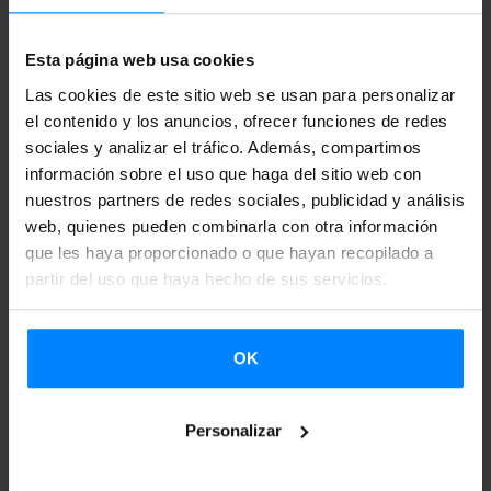
responsable de la colección
Tambo.
La Colección Tambo de la editorial
Kalandraka
presenta
Esta página web usa cookies
esta tarde en Vigo (Galicia)
Tempo de exilio,
la primera
Las cookies de este sitio web se usan para personalizar
antología de poesía del autor vasco
el contenido y los anuncios, ofrecer funciones de redes
Joseba Sarrionandia
sociales y analizar el tráfico. Además, compartimos
publicada en gallego. El libro reúne poemas escogidos de
información sobre el uso que haga del sitio web con
las obras del autor
Izuen gordelekuetan barrena
(Bilboko
nuestros partners de redes sociales, publicidad y análisis
Aurrezki Kutxa, 1981)
Gartzelako poemak
(Susa, 1992) y
web, quienes pueden combinarla con otra información
Hnuy illa nyha majah yahoo
que les haya proporcionado o que hayan recopilado a
(Elkar, 1995), además de
partir del uso que haya hecho de sus servicios.
algunas otras poesías que cantó Ruper Ordorika en
Memoriaren mapan
(Elkar, 2006). La traducción al gallego,
que ha sido subvencionada por el Instituto Vasco
OK
Etxepare, ha corrido a cargo de
Isaac Xubín
, galardonado
en 2012 con el Premio Lois Tobío por la traducción del
Personalizar
libro de poemas vascos
Alén da fronteira
.