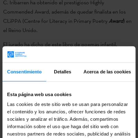
C. Iribarren ha obtenido el prestigioso Highly
Commended Award, además de quedar finalista en los
CLiPPA (Centre for Literacy in Primary Poetry
Award
) en
el Reino Unido.
El jurado ha dicho de este libro de poemas infantil,
ilustrado por Riya Chowdhury, traducido por Lawrence
Schimel y publicado por Emma Press, que es «un libro
para llevar contigo, prueba de que la poesía son ideas,
Consentimiento
Detalles
Acerca de las cookies
pensamientos y emociones capturadas en palabras».
Se trata de la primera vez que una obra traducida se
Esta página web usa cookies
clasifica como finalista desde que el premio
CLiPPA
-el
Las cookies de este sitio web se usan para personalizar
el contenido y los anuncios, ofrecer funciones de redes
único del país dedicado a la libros de poesía infantil- se
sociales y analizar el tráfico. Además, compartimos
inaugurase en 2003.
información sobre el uso que haga del sitio web con
nuestros partners de redes sociales, publicidad y análisis