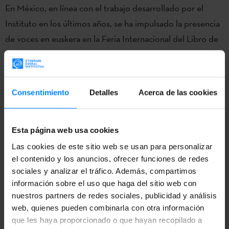
En México, en línea con el trabajo desarrollado por el
Instituto en los últimos años, se ha impulsado la presencia
de voces en euskera en la Feria Internacional del Libro de
Guadalajara, y de forma notable en la edición de 2024, con
la participación de España como invitada de honor.
En Argentina se ha dado continuidad al programa de
Consentimiento
Detalles
Acerca de las cookies
investigación y producción artística EAS-EZE, desarrollado
en colaboración con Bitamine Faktoria y Muntref (Museos
Esta página web usa cookies
de la Universidad Tres de Febrero). Mientras que en Chile,
Las cookies de este sitio web se usan para personalizar
se ha impulsado una ventana al cine vasco en el Festival
el contenido y los anuncios, ofrecer funciones de redes
Internacional de Cine de Viña del Mar y la participación de
sociales y analizar el tráfico. Además, compartimos
compañías vascas en el festival Teatro a Mil, en Santiago.
información sobre el uso que haga del sitio web con
nuestros partners de redes sociales, publicidad y análisis
En Canadá, y en particular Quebec, otra de las regiones
web, quienes pueden combinarla con otra información
que les haya proporcionado o que hayan recopilado a
prioritarias, se ha consolidado la Cátedra Elbria Zipitria,