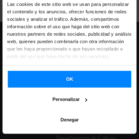
Las cookies de este sitio web se usan para personalizar
el contenido y los anuncios, ofrecer funciones de redes
sociales y analizar el tráfico. Además, compartimos
información sobre el uso que haga del sitio web con
nuestros partners de redes sociales, publicidad y análisis
Etxrepare Euskal
web, quienes pueden combinarla con otra información
que les haya proporcionado o que hayan recopilado a
Institutua y el festival
partir del uso que haya hecho de sus servicios.
Etxepare Euskal Institutua
OK
ha acordado por segundo
año consecutivo la
presencia creadores/as
Personalizar
vascas en la programación
cultural Veranos de la Villa,
Denegar
organizada por el
Departamento de Cultura,