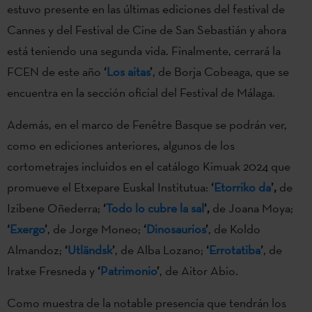
estuvo presente en las últimas ediciones del festival de
Cannes y del Festival de Cine de San Sebastián y ahora
está teniendo una segunda vida. Finalmente, cerrará la
FCEN de este año
‘
Los aitas
’
, de Borja Cobeaga, que se
encuentra en la sección oficial del Festival de Málaga.
Además, en el marco de Fenêtre Basque se podrán ver,
como en ediciones anteriores, algunos de los
cortometrajes incluidos en el catálogo Kimuak 2024 que
promueve el Etxepare Euskal Institutua:
‘
Etorriko da
’,
de
Izibene Oñederra;
‘
Todo lo cubre la sal
’,
de Joana Moya;
‘
Exergo
’
, de Jorge Moneo;
‘
Dinosaurios
’
, de Koldo
Almandoz;
‘
Utländsk
’
, de Alba Lozano;
‘
Errotatiba
’
, de
Iratxe Fresneda y
‘
Patrimonio
’
, de Aitor Abio.
Como muestra de la notable presencia que tendrán los