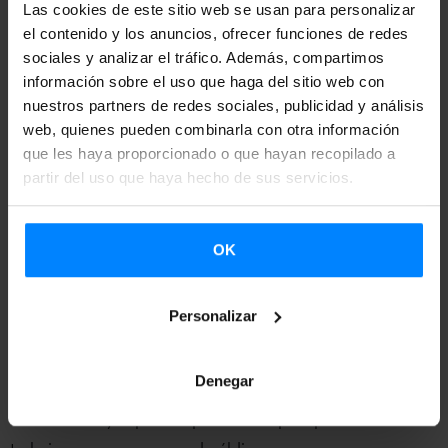
Las cookies de este sitio web se usan para personalizar
el contenido y los anuncios, ofrecer funciones de redes
El Festival du Cinéma Espagnol de Nantes (FCEN), creado
sociales y analizar el tráfico. Además, compartimos
en 1990, tiene como objetivo difundir en Francia el cine
información sobre el uso que haga del sitio web con
realizado en el Estado español y para ello, además de las
nuestros partners de redes sociales, publicidad y análisis
proyecciones cinematográficas, organizan diferentes
web, quienes pueden combinarla con otra información
que les haya proporcionado o que hayan recopilado a
eventos durante el festival: mesas redondas, exposiciones
partir del uso que haya hecho de sus servicios.
de arte, conciertos, etc. Cada año el festival reúne a más
de 27.000 espectadores, así como a críticos/as y
profesionales de la industria.
OK
Nantes es una de las ciudades europeas que más ha
Personalizar
reconocido y mostrado el cine vasco. Y es que la sección
Fenêtre Basque cumple este año 24 años, lo que ha
Denegar
motivado que, durante este período, grandes nombres del
cine vasco hayan pasado por Nantes para presentar sus