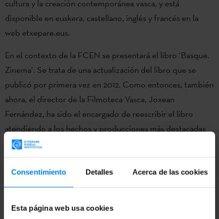
cultura y la creación contemporánea vasca, y está
disponible en euskera, castellano, inglés y francés en la
web etxepare.eus.
En el contexto de la FCEN se presentará el libro ‘Basque.
Zinema’. Se trata de una actualización del libro que se
publicó por primera vez en 2012. Como entonces, también
ahora, el director de la Filmoteca Vasca, Joxean
Fernández, ha sido el encargado de reescribir el libro
atendiendo a los hechos y producciones más destacadas
de los últimos años.
El libro será presentado por la directora general Etxepare
Consentimiento
Detalles
Acerca de las cookies
Euskal Institutua, Irene Larraza, y su autor, Joxean
Fernández.
Esta página web usa cookies
Sobre el FCEN