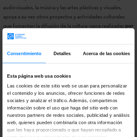
audiovisuales, la música y las artes plásticas y visuales,
apoya a su vez otros proyectos y actividades culturales
que fomenten la difusión de la cultura vasca realizadas
por
quienes desarrollen su actividad de forma no profesional
.
Para ello, la herramienta más eficaz son las subvenciones
para la movilidad, a través de las cuales se cubren los
Consentimiento
Detalles
Acerca de las cookies
gastos de las actividades de artistas y compañías en el
exterior, con el objetivo de que
la libre movilidad de la
Esta página web usa cookies
cultura vasca en el ámbito internacional sea sostenible
.
Las cookies de este sitio web se usan para personalizar
el contenido y los anuncios, ofrecer funciones de redes
A través de la modalidad "Subvenciones para desarrollar
sociales y analizar el tráfico. Además, compartimos
actividades de promoción y difusión de la cultura vasca",
información sobre el uso que haga del sitio web con
en 2019 se concedieron 11 subvenciones con una dotación
nuestros partners de redes sociales, publicidad y análisis
de 30.000 €
. De ellos, cuatro fueron para compañías
web, quienes pueden combinarla con otra información
que les haya proporcionado o que hayan recopilado a
ligadas a la danza tradicional vasca y siete a música y