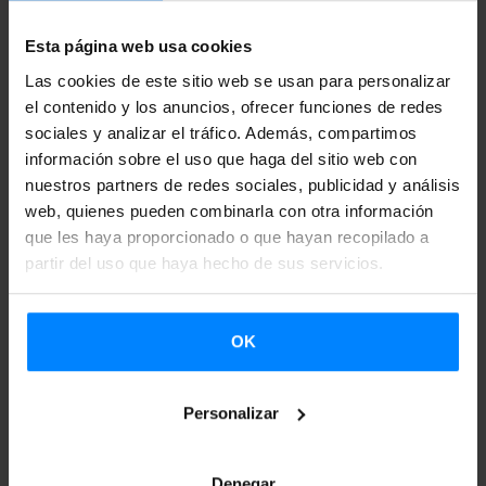
- Aquellos relacionados con la realización de viajes de
estudios, excursiones, intercambios, ocio o similares.
Esta página web usa cookies
Las cookies de este sitio web se usan para personalizar
- Aquellos relacionados con los siguientes ámbitos:
el contenido y los anuncios, ofrecer funciones de redes
educación reglada, acción social, medio ambiente,
sociales y analizar el tráfico. Además, compartimos
agricultura, joyería, orfebrería y artesanía.
información sobre el uso que haga del sitio web con
nuestros partners de redes sociales, publicidad y análisis
- Programas organizados dentro de la enseñanza reglada y
web, quienes pueden combinarla con otra información
universidades, trabajos de final de grado o máster,
que les haya proporcionado o que hayan recopilado a
partir del uso que haya hecho de sus servicios.
conferencias en escuelas/universidades, viajes o proyectos
cuyo objetivo es la investigación.
OK
- Aquellos que tengan como objeto la gastronomía, el
deporte y el turismo.
Personalizar
- Aquellos que, aun teniendo un objeto adecuado a
cualquiera otra convocatoria específica del Instituto Vasco
Denegar