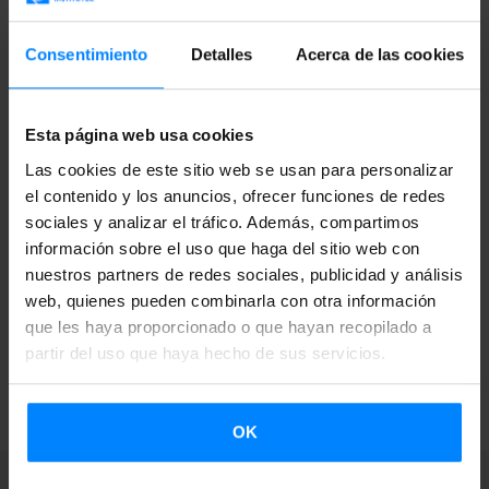
organización del
festival
.
Consentimiento
Detalles
Acerca de las cookies
Desde
Basque. Music.
se destinará una partida económica
para sufragar gastos de desplazamiento y otros gastos de
las y los participantes.
Esta página web usa cookies
Las cookies de este sitio web se usan para personalizar
Basque. Music.
es una plataforma formada por
Euskal
el contenido y los anuncios, ofrecer funciones de redes
Herriko Musika Bulegoa, Etxepare Euskal
sociales y analizar el tráfico. Además, compartimos
Institutua
y
Euskadiko Soinuak
(Promoción de Cultura –
información sobre el uso que haga del sitio web con
Gobierno Vasco).
nuestros partners de redes sociales, publicidad y análisis
web, quienes pueden combinarla con otra información
que les haya proporcionado o que hayan recopilado a
partir del uso que haya hecho de sus servicios.
VOLVER
OK