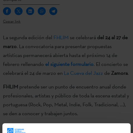
Copiar link
La segunda edición del
FHLIM
se celebrará
del 24 al 27 de
marzo
. La convocatoria para presentar propuestas
artísticas permanecerá abierta hasta el próximo 14 de
febrero
rellenando
el siguiente formulario
. El concierto se
celebrará el 24 de marzo en
La Cueva del Jazz
de
Zamora
.
FHLIM
pretende ser un punto de encuentro anual donde
profesionales, artistas y público de toda la escena estatal y
portuguesa (Rock, Pop, Metal, Indie, Folk, Tradicional, …),
se den a conocer y trabajen juntos.
La elección del grupo o solista correrá a cargo de la