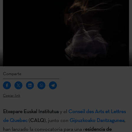
Comparte
Copiar link
Etxepare Euskal Institutua
y el
Conseil des Arts et Lettres
de Quebec
(
CALQ
), junto con
Gipuzkoako Dantzagunea
,
han lanzado la convocatoria para una r
esidencia de