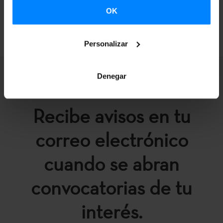
OK
VOLVER
Personalizar
Denegar
Recibe avisos en tu
correo electrónico
cuando se abran
convocatorias de tu
interés.