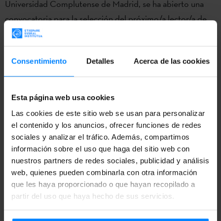
Universidad Complutense de Madrid, se ha abierto una
convocatoria para la selección del próximo/a lector/a de
euskera y cultura vasca en la capital española. Toda la
información está disponible
aquí
. El plazo para enviar las
Consentimiento
Detalles
Acerca de las cookies
candidaturas se abre hoy, 3 de junio, cabe la posibilidad de
presentar la documentación hasta el día 16 de junio.
Esta página web usa cookies
La persona seleccionada participará en la jornada de
Las cookies de este sitio web se usan para personalizar
trabajo para el curso 2022-2023, impartiendo clases de
el contenido y los anuncios, ofrecer funciones de redes
euskera y cultura vasca.
sociales y analizar el tráfico. Además, compartimos
información sobre el uso que haga del sitio web con
Quienes deseen participar deberán hacerlo constar en el
nuestros partners de redes sociales, publicidad y análisis
modelo de solicitud que será facilitado en la página web,
web, quienes pueden combinarla con otra información
presentando la documentación requerida en la
que les haya proporcionado o que hayan recopilado a
convocatoria.
partir del uso que haya hecho de sus servicios.