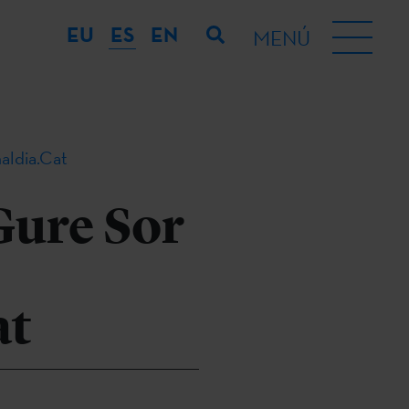
EU
ES
EN
MENÚ
aldia.Cat
Gure Sor
at