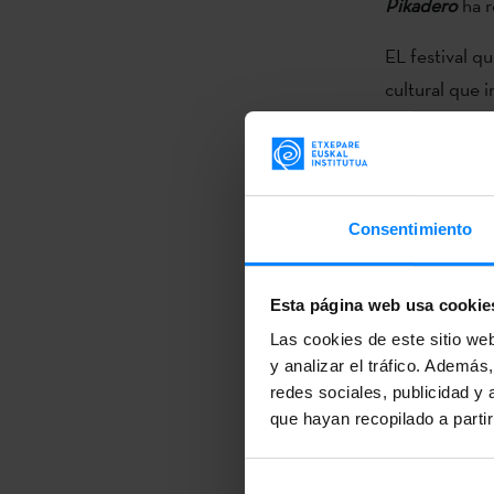
Pikadero
ha r
EL festival q
cultural que 
proyecciones.
Jai Alai Blues
Euskadi- Basq
Consentimiento
representante
cambio, fue
Sharrock
Pik
Esta página web usa cookie
Fundazioa al 
Las cookies de este sitio we
y analizar el tráfico. Ademá
bila
de
Josu 
redes sociales, publicidad y
El jurado es
que hayan recopilado a parti
Agustí Argeli