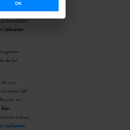
spaldo
OK
remios
s
presentados
r Lekuaren
programa
ás de las
a de oro
e la mano del
ficción, en
e
Ben
l Premio Azkue
or Lekuaren