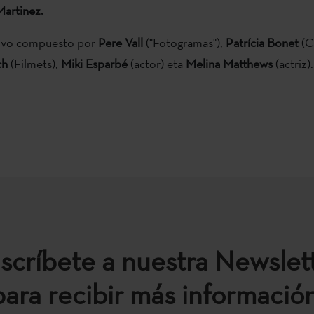
Martinez
.
tuvo compuesto por
Pere Vall
("Fotogramas"),
Patrícia Bonet
(Ca
ch
(Filmets),
Miki Esparbé
(actor) eta
Melina Matthews
(actriz).
scríbete a nuestra Newslet
para recibir más información