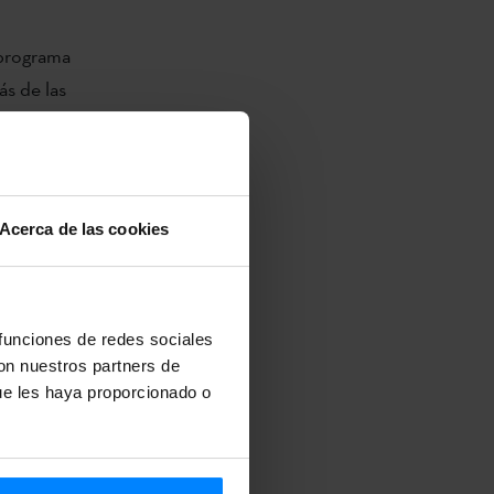
programa
ás de las
a de oro
e la mano del
Acerca de las cookies
ficción, en
e
Ben
l Premio Azkue
or Lekuaren
 funciones de redes sociales
con nuestros partners de
ue les haya proporcionado o
talan Films),