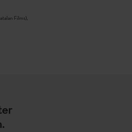
talan Films),
ter
.