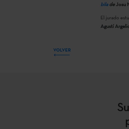
bila
de
Josu 
El jurado es
Agustí Argeli
VOLVER
Su