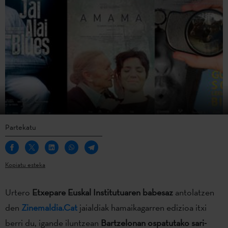
Partekatu
Kopiatu esteka
Urtero
Etxepare Euskal Institutuaren babesaz
antolatzen
den
Zinemaldia.Cat
jaialdiak hamaikagarren edizioa itxi
berri du, igande iluntzean
Bartzelonan ospatutako sari-