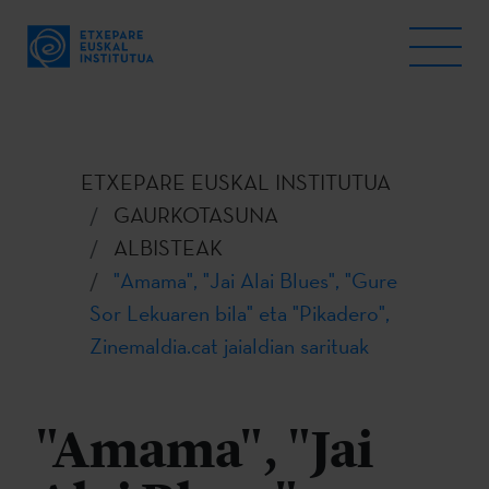
ETXEPARE EUSKAL INSTITUTUA
GAURKOTASUNA
ALBISTEAK
"Amama", "Jai Alai Blues", "Gure
Sor Lekuaren bila" eta "Pikadero",
Zinemaldia.cat jaialdian sarituak
"Amama", "Jai