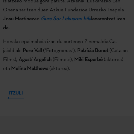
islatzeko modua goraipatuta. Azkenik, Euskarazko Lan
Onena saritzen duen Azkue-Fundazioa Urrezko Txapela
Josu Martinez
en
Gure Sor Lekuaren bila
lanarentzat izan
da
.
Honako epaimahaia izan du aurtengo Zinemaldia.Cat
jaialdiak:
Pere Vall
("Fotogramas"),
Patrícia Bonet
(Catalan
Films),
Agustí Argelich
(Filmets),
Miki Esparbé
(aktorea)
eta
Melina Matthews
(aktorea).
ITZULI