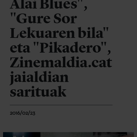
Alai Blues",
"Gure Sor
Lekuaren bila"
eta "Pikadero",
Zinemaldia.cat
jaialdian
sarituak
2016/02/23