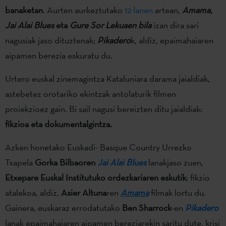
banaketan
. Aurten aurkeztutako
12 lanen
artean,
Amama,
Jai Alai Blues
eta
Gure Sor Lekuaen bila
izan dira sari
nagusiak jaso dituztenak;
Pikadero
k, aldiz, epaimahaiaren
aipamen berezia eskuratu du.
Urtero euskal zinemagintza Kataluniara darama jaialdiak,
astebetez orotariko ekintzak antolaturik filmen
proiekzioez gain. Bi sail nagusi bereizten ditu jaialdiak:
fikzioa eta dokumentalgintza.
Azken honetako Euskadi- Basque Country Urrezko
Txapela
Gorka Bilbaoren
Jai Alai Blues
lanakjaso zuen,
Etxepare Euskal Institutuko ordezkariaren eskutik
; fikzio
atalekoa, aldiz,
Asier Altuna
ren
Amama
filmak lortu du.
Gainera, euskaraz errodatutako
Ben Sharrock
-en
Pikadero
lanak epaimahaiaren aipamen bereziarekin saritu dute, krisi