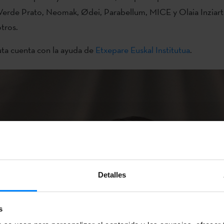
Verde Prato, Neomak, Ødei, Parabellum, MICE y Olaia Inziart
otros.
uta cuenta con la ayuda de
Etxepare Euskal Institutua
.
Detalles
s