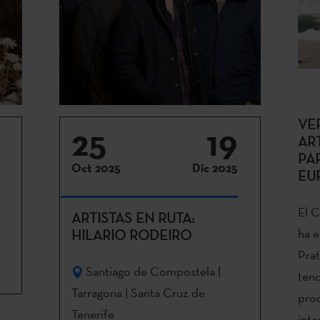
VE
25
19
AR
PA
Oct 2025
Dic 2025
EU
El C
ARTISTAS EN RUTA:
ha e
HILARIO RODEIRO
Prat
Santiago de Compostela |
tend
Tarragona | Santa Cruz de
prod
Tenerife
inte