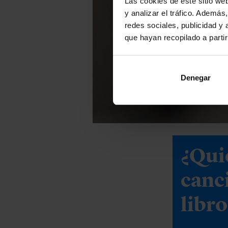
Las cookies de este sitio we
y analizar el tráfico. Ademá
redes sociales, publicidad y
que hayan recopilado a parti
Denegar
¿Qui
canc
libro