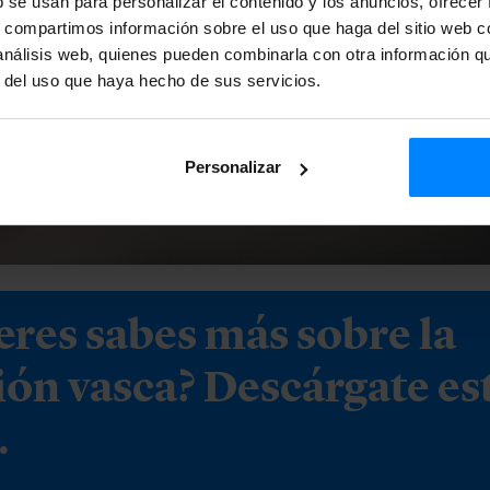
b se usan para personalizar el contenido y los anuncios, ofrecer
s, compartimos información sobre el uso que haga del sitio web 
 análisis web, quienes pueden combinarla con otra información q
r del uso que haya hecho de sus servicios.
Personalizar
eres sabes más sobre la
ión vasca? Descárgate es
.