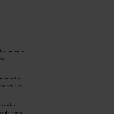
 los hermanos
los
e cantautor,
más actuales
os de los
n ruta, como