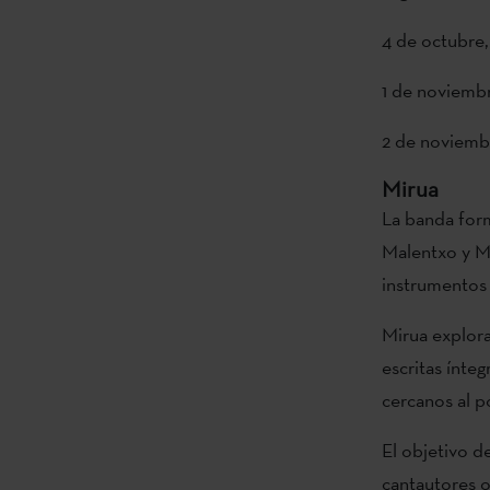
4 de octubre,
1 de noviembr
2 de noviemb
Mirua
La banda form
Malentxo y Ma
instrumentos 
Mirua explora
escritas ínte
cercanos al po
El objetivo d
cantautores o