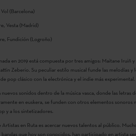
 Vol (Barcelona)
e, Vesta (Madrid)
re, Fundición (Logroño)
ada en 2019 está compuesta por tres amigos: Maitane Iruiñ y
ttin Zeberio. Su peculiar estilo musical funde las melodías y 
de pop clásico con la electrónica y el indie más experimental.
 nuevos sonidos dentro de la música vasca, donde las letras d
gramente en euskera, se funden con otros elementos sonoros 
p y a los sintetizadores.
e Artistas en Ruta es acercar nuevos talentos al público. Much
 bandas que hoy son conocidos, han participado en artista se