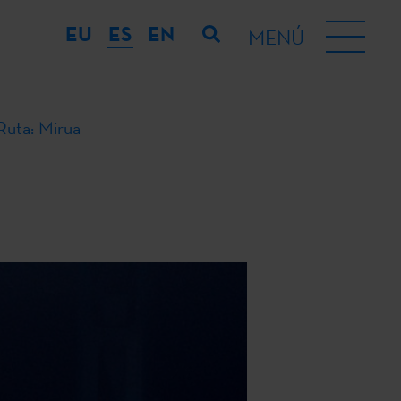
EU
ES
EN
MENÚ
 Ruta: Mirua