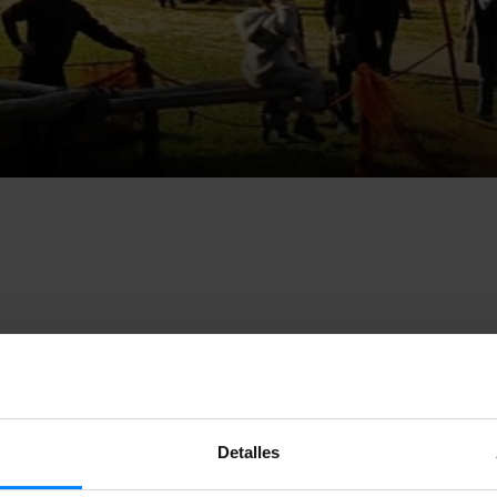
ndpartie
es un
festival cultural interdisciplinar
que se organiza
rio Wendland de Baja Sajonia, Alemania. Considerado uno de lo
e Alemania, cada primavera reúne a más de 50.000 visitantes
Detalles
do un
proyecto junto a la iniciativa vasca
Azken Muga
.