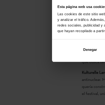
Mediante esta
Esta página web usa cookie
cinco artistas
Las cookies de este sitio we
proceso de cre
y analizar el tráfico. Ademá
redes sociales, publicidad y
Ambas iniciati
que hayan recopilado a parti
proyecto “Ein
participativa,
Denegar
Azken Muga
e
que busca lle
Kulturelle La
antinuclear. 
quería constr
el festival, u