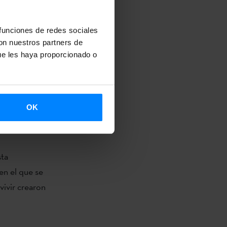
osible”
:
ar acabo un
 funciones de redes sociales
stival.
con nuestros partners de
ue les haya proporcionado o
 en el
estión
as…
OK
koa y Navarra
sta
en el que se
vivir crearon