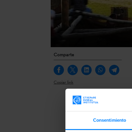
Comparte
Copiar link
Kulturelle La
en el territo
más grandes d
Consentimiento
ha programa