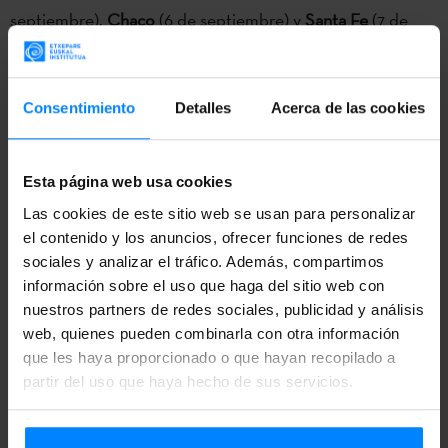
septiembre),
Chaco
(6 de septiembre) y
Santa Fe
(7 de
septiembre).
Consentimiento
Detalles
Acerca de las cookies
Bailando, cantando, gritando; dando lugar a
conversaciones mediante el silencio, nadando en
Esta página web usa cookies
monólogos; incluso violando los límites entre las personas
Las cookies de este sitio web se usan para personalizar
y las prácticas artísticas. Así crearon el
Teatro Arriaga
y las
el contenido y los anuncios, ofrecer funciones de redes
compañías
Kukai Dantza
y
Tanttaka Teatroa
el
sociales y analizar el tráfico. Además, compartimos
información sobre el uso que haga del sitio web con
espectáculo
Komunikazioa-Inkomunikazioa
,
asomándose,
nuestros partners de redes sociales, publicidad y análisis
igual que solía hacer Mikel Laboa, a la inspiradora
web, quienes pueden combinarla con otra información
dicotomía entre la comunicación y la incomunicación. Este
que les haya proporcionado o que hayan recopilado a
hechizante espectáculo viaja ahora a Argentina: gracias al
partir del uso que haya hecho de sus servicios.
convenio suscrito entre el
Instituto Vasco Etxepare
y el
Complejo Teatral de Buenos Aires
, la obra se