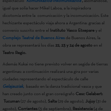
espectáculo
Komunikazioa-Inkomunikazioa
,
asomándose,
igual que solía hacer Mikel Laboa, a la inspiradora
dicotomía entre la comunicación y la incomunicación. Este
hechizante espectáculo viaja ahora a Argentina: gracias al
convenio suscrito entre el
Instituto Vasco Etxepare
y el
Complejo Teatral de Buenos Aires
de Buenos Aires, la
obra se representará los días
22, 23 y 24 de agosto
en el
Teatro Regio.
Además Kukai no tiene previsto volver en segida de tierras
argentinas: a continuación realizará una gira por varias
ciudades representando el espectáculo de calle
Gelajauziak,
basado en la danza tradicional vasca y que
han creado junto con el gran coreógrafo
Cesc Gelabert:
Tucuman
(27 de agosto),
Salta
(29 de agosto),
Jujuy
(31 de
agosto),
Corrientes
(3 de septiembre),
Resistencia
(4 de