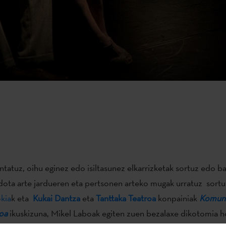
ntatuz, oihu eginez edo isiltasunez elkarrizketak sortuz edo b
edota arte jardueren eta pertsonen arteko mugak urratuz sortu
kia
k eta
Kukai Dantza
eta
Tanttaka Teatroa
konpainiak
Komuni
oa
ikuskizuna, Mikel Laboak egiten zuen bezalaxe dikotomia h