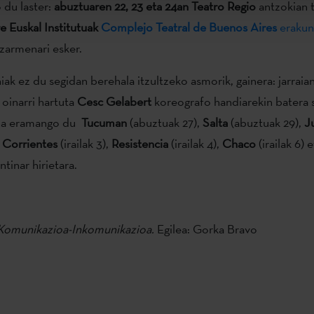
 du laster:
abuztuaren 22, 23 eta 24an
Teatro Regio
antzokian 
e Euskal Institutuak
Complejo Teatral de Buenos Aires
erakun
tzarmenari esker.
iak ez du segidan berehala itzultzeko asmorik, gainera: jarraia
oinarri hartuta
Cesc Gelabert
koreografo handiarekin batera 
una eramango du
Tucuman
(abuztuak 27),
Salta
(abuztuak 29),
J
,
Corrientes
(irailak 3),
Resistencia
(irailak 4),
Chaco
(irailak 6) 
entinar hirietara.
Komunikazioa-Inkomunikazioa.
Egilea: Gorka Bravo