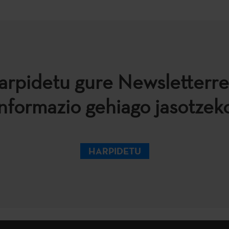
arpidetu gure Newsletterre
informazio gehiago jasotzeko
HARPIDETU