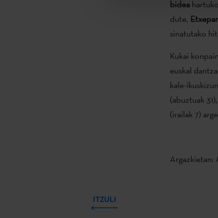
bidea
hartuko
dute,
Etxepar
sinatutako hi
Kukai konpain
euskal dantza 
kale-ikuskiz
(abuztuak 31)
(irailak 7) arg
Argazkietan:
ITZULI