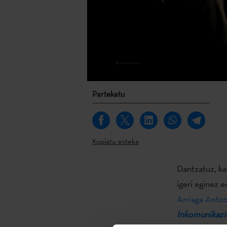
Partekatu
Kopiatu esteka
Dantzatuz, ka
igeri eginez 
Arriaga Antzo
Inkomunikazi