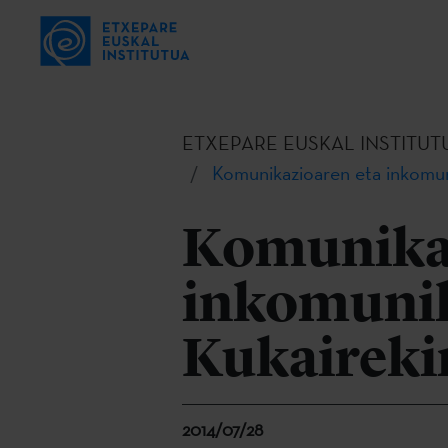
ETXEPARE EUSKAL INSTITUT
Komunikazioaren eta inkomuni
Komunikaz
inkomunik
Kukaireki
2014/07/28