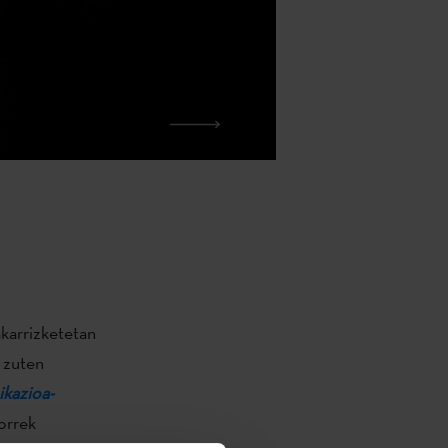
akarrizketetan
 zuten
kazioa-
orrek