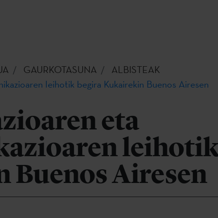
UA
GAURKOTASUNA
ALBISTEAK
kazioaren leihotik begira Kukairekin Buenos Airesen
ioaren eta
azioaren leihotik
n Buenos Airesen