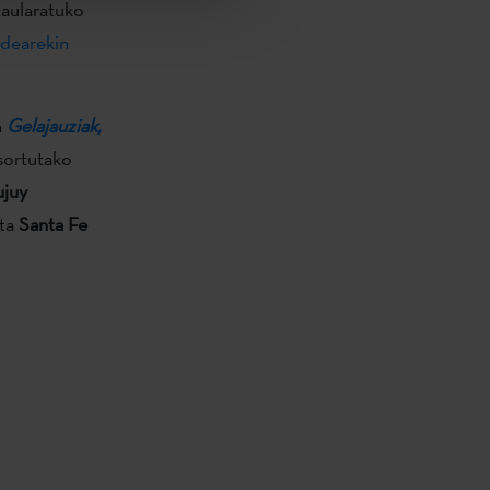
taularatuko
dearekin
n
Gelajauziak,
sortutako
ujuy
eta
Santa Fe