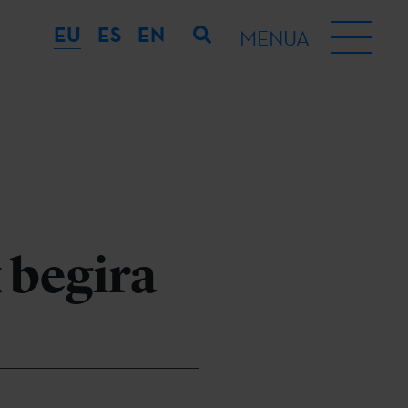
EU
ES
EN
MENUA
 begira