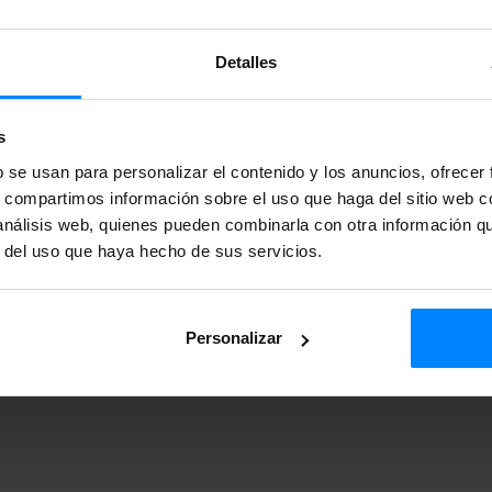
+34 943 023 406
Detalles
en la
Sede Electrónica
del
s
b se usan para personalizar el contenido y los anuncios, ofrecer
s, compartimos información sobre el uso que haga del sitio web 
 análisis web, quienes pueden combinarla con otra información q
r del uso que haya hecho de sus servicios.
Personalizar