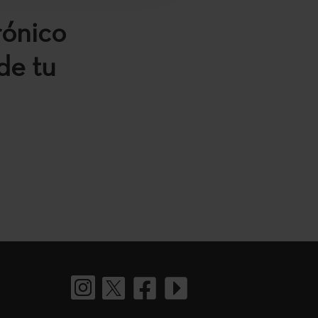
rónico
de tu