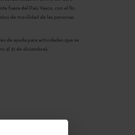
te fuera del País Vasco, con el fin
gastos de movilidad de las personas
des de ayuda para actividades que se
ro al 31 de diciembre).