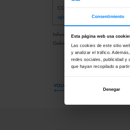
CONTACTO:
Alex Aginagalde |
a-
aginagaldelopez@etxepare.eus
| 
Consentimiento
Información completa e inscripción 
Esta página web usa cookie
Gobierno Vasco.
Las cookies de este sitio we
y analizar el tráfico. Ademá
redes sociales, publicidad y
que hayan recopilado a parti
VOLVER
Denegar