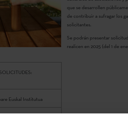
que se desarrollen públicamen
de contribuir a sufragar los 
solicitantes.
Se podrán presentar solicitu
realicen en 2025 (del 1 de ene
SOLICITUDES:
are Euskal Institutua