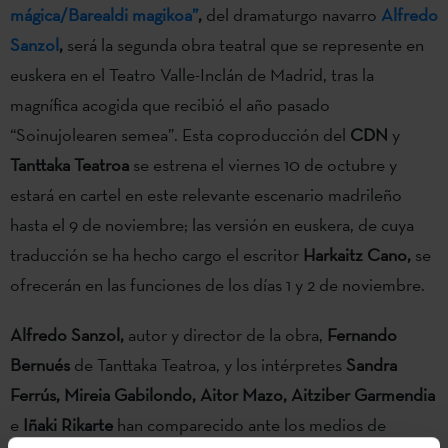
mágica/Barealdi magikoa”
,
del dramaturgo navarro
Alfredo
Sanzol
,
será la segunda obra teatral que se represente en
euskera en el Teatro Valle-Inclán de Madrid, tras la
magnífica acogida que recibió el año pasado
“Soinujolearen semea”. Esta coproducción del
CDN
y
Tanttaka Teatroa
se estrena el viernes 10 de octubre y
estará en cartel en este relevante escenario madrileño
hasta el 9 de noviembre; las versión en euskera, de cuya
traducción se ha hecho cargo el escritor
Harkaitz Cano,
se
ofrecerán en las funciones de los días 1 y 2 de noviembre.
Alfredo Sanzol,
autor y director de la obra,
Fernando
Bernués
de Tanttaka Teatroa, y los intérpretes
Sandra
Ferrús, Mireia Gabilondo, Aitor Mazo, Aitziber Garmendia
e
Iñaki Rikarte
han comparecido ante los medios de