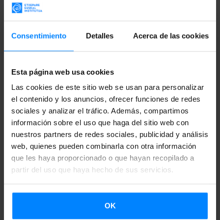
comunicación madrileños para presentar una obra que, en
palabras de su autor, es “una comedia-regalo” dedicada a
su padre. “A medida que transcurre el tiempo, los sueños y
Consentimiento
Detalles
Acerca de las cookies
la realidad llegan a tener el mismo valor entre los
recuerdos, y resulta difícil diferenciar lo que es y lo que
Esta página web usa cookies
nos parece que es”, ha señalado. Ese es el punto de
Las cookies de este sitio web se usan para personalizar
partida de la historia de Oliver, un personaje que,
el contenido y los anuncios, ofrecer funciones de redes
preocupado por el control de su imagen, emprende un
sociales y analizar el tráfico. Además, compartimos
viaje, a ratos alucinógeno, en busca de su dignidad y del
información sobre el uso que haga del sitio web con
sentido de la vida.
nuestros partners de redes sociales, publicidad y análisis
web, quienes pueden combinarla con otra información
que les haya proporcionado o que hayan recopilado a
Autor y actores han dedicado meses de trabajo a ensayar y
partir del uso que haya hecho de sus servicios.
reescribir el texto original de “La calma mágica / Barealdi
magikoa”, en un trabajo conjunto del que se han mostrado
satisfechos, y que podrá disfrutarse, más allá de la
OK
temporada en el CDN, en una amplia gira estatal posterior.