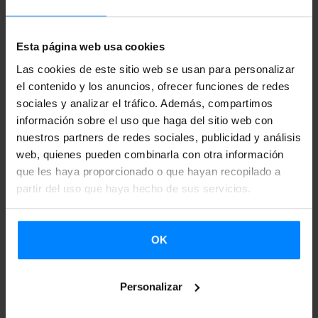
temas.
Esta página web usa cookies
Las cookies de este sitio web se usan para personalizar
el contenido y los anuncios, ofrecer funciones de redes
sociales y analizar el tráfico. Además, compartimos
información sobre el uso que haga del sitio web con
nuestros partners de redes sociales, publicidad y análisis
web, quienes pueden combinarla con otra información
que les haya proporcionado o que hayan recopilado a
partir del uso que haya hecho de sus servicios.
HUNTZA
OK
Jueves, 31 de agosto / 20.15 - Tavara Asema
Personalizar
Sábado, 2 de septiembre / 21.30 - Lepakkomies