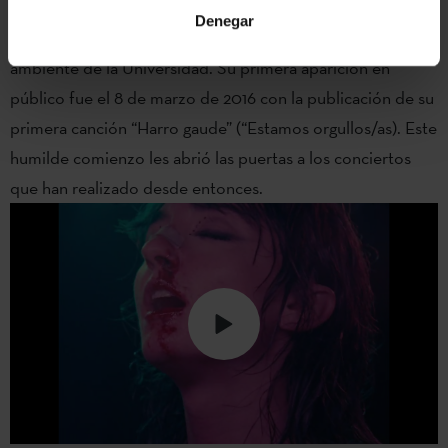
Huntza es un grupo de música que surgió en las calles de
Denegar
Bilbao en 2014. Lo forman seis jóvenes reunidos en el
ambiente de la Universidad. Su primera aparición en
público fue el 8 de marzo de 2016 con la publicación de su
primera canción “Harro gaude” (“Estamos orgullos/as). Este
humilde comienzo les abrió las puertas a los conciertos
que han realizado desde entonces.