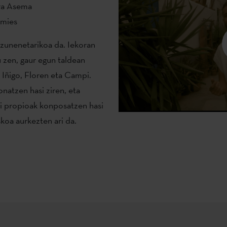
ara Asema
omies
tzunenetarikoa da. Iekoran
 zen, gaur egun taldean
, Iñigo, Floren eta Campi.
natzen hasi ziren, eta
ti propioak konposatzen hasi
koa aurkezten ari da.