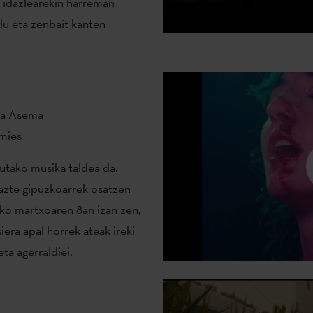
idazlearekin harreman
du eta zenbait kanten
ara Asema
omies
utako musika taldea da.
gazte gipuzkoarrek osatzen
ko martxoaren 8an izan zen,
era apal horrek ateak ireki
eta agerraldiei.