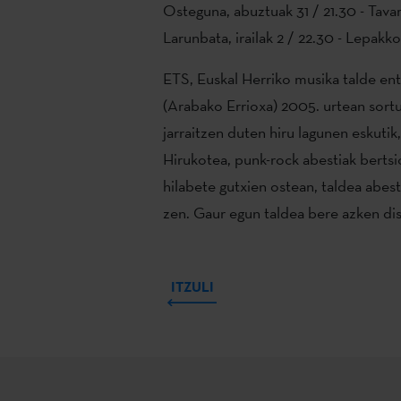
Osteguna, abuztuak 31 / 21.30 - Tav
Larunbata, irailak 2 / 22.30 - Lepakk
ETS, Euskal Herriko musika talde en
(Arabako Errioxa) 2005. urtean sortu
jarraitzen duten hiru lagunen eskutik
Hirukotea, punk-rock abestiak bertsio
hilabete gutxien ostean, taldea abes
zen. Gaur egun taldea bere azken dis
ITZULI