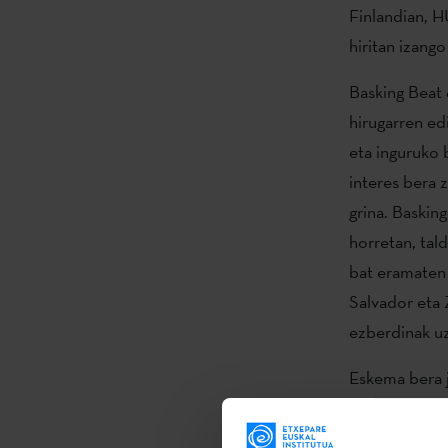
Finlandian, H
hiritan izango
Basking Beat 
hirugarren ed
eta inguruko 
interes bera 
grina. Baskin
horretan, tal
bat eramaten 
Salvador eta Z
ezberdinak uz
Eskema bera j
dago aurreiku
ofiziala egin