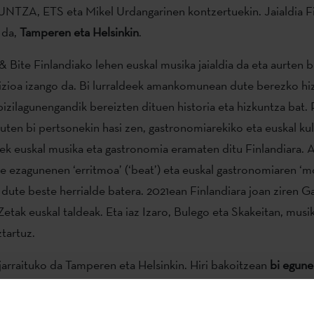
UNTZA, ETS eta Mikel Urdangarinen kontzertuekin. Jaialdia Fi
 da,
Tamperen eta Helsinkin
.
& Bite Finlandiako lehen euskal musika jaialdia da eta aurten 
izioa izango da. Bi lurraldeek amankomunean dute berezko hi
bizilagunengandik bereizten dituen historia eta hizkuntza bat.
zuten bi pertsonekin hasi zen, gastronomiarekiko eta euskal ku
gek euskal musika eta gastronomia eramaten ditu Finlandiara. 
de ezagunenen ‘erritmoa’ (‘beat’) eta euskal gastronomiaren ‘mo
dute beste herrialde batera. 2021ean Finlandiara joan ziren G
etak euskal taldeak. Eta iaz Izaro, Bulego eta Skakeitan, musik
tartuz.
arraituko da Tamperen eta Helsinkin. Hiri bakoitzean
bi egune
sita. Lehenengo egunean udalerriaren harrera eta jaialdiaren 
go da, bigarrenean bertako kultura eta musika sektorearekin gos