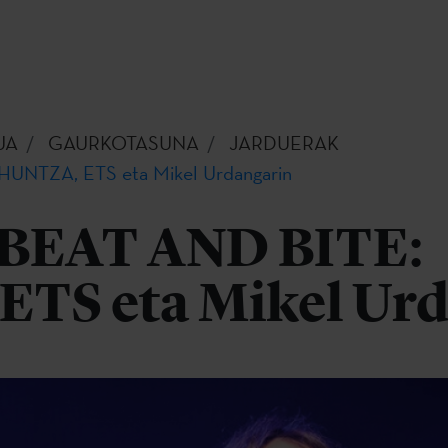
UA
GAURKOTASUNA
JARDUERAK
UNTZA, ETS eta Mikel Urdangarin
BEAT AND BITE:
TS eta Mikel Urd