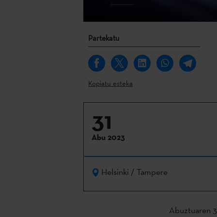
Partekatu
Kopiatu esteka
31
Abu 2023
Helsinki / Tampere
Abuztuaren 31