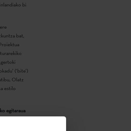
nlandiako bi
bere
zkuntza bat,
 Proiektua
lturarekiko
Agertoki
kadu’ (‘bite’)
atibu, Olatz
a estilo
ko egitaraua
aurkezpen
aria eta