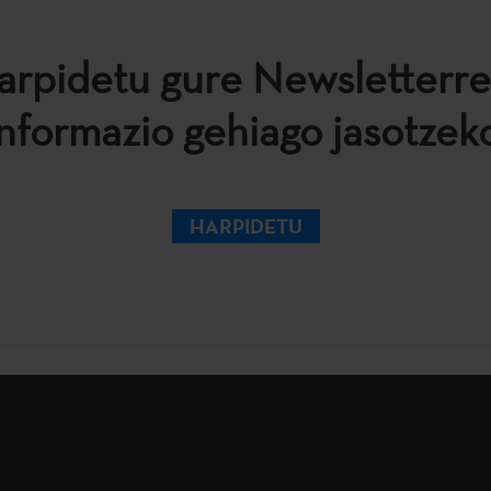
arpidetu gure Newsletterre
informazio gehiago jasotzeko
HARPIDETU