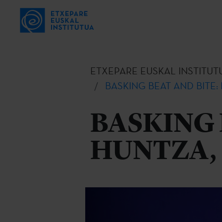
ETXEPARE EUSKAL INSTITUT
BASKING BEAT AND BITE: H
BASKING 
HUNTZA, E