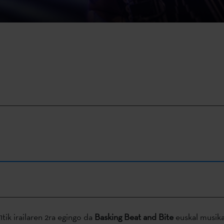
tik irailaren 2ra egingo da
Basking Beat and Bite
euskal musika