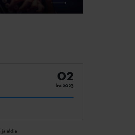
02
Ira 2023
 jaialdia