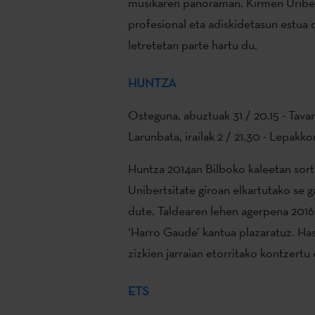
musikaren panoraman. Kirmen Uribe 
profesional eta adiskidetasun estua 
letretetan parte hartu du.
HUNTZA
Osteguna, abuztuak 31 / 20.15 - Tav
Larunbata, irailak 2 / 21.30 - Lepakk
Huntza 2014an Bilboko kaleetan sort
Unibertsitate giroan elkartutako se 
dute. Taldearen lehen agerpena 2016
‘Harro Gaude’ kantua plazaratuz. Hasi
zizkien jarraian etorritako kontzertu 
ETS