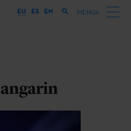
EU
ES
EN
MENUA
angarin