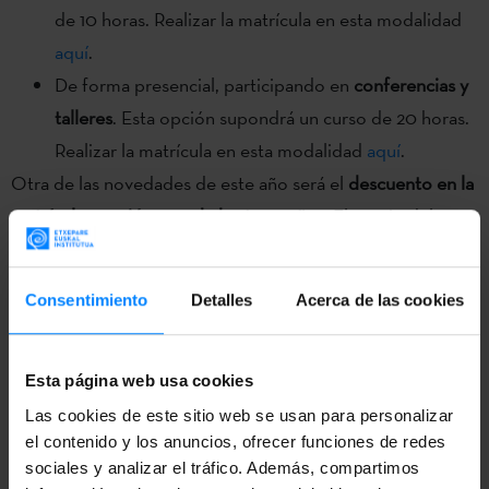
de 10 horas. Realizar la matrícula en esta modalidad
aquí
.
De forma presencial, participando en
conferencias y
talleres
. Esta opción supondrá un curso de 20 horas.
Realizar la matrícula en esta modalidad
aquí
.
Otra de las novedades de este año será el
descuento en la
matrícula para jóvenes de hasta 25 años
. El precio del
curso será de 25 €para el alumnado de hasta 25 años que
se matricule antes del 31 de mayo.
Consentimiento
Detalles
Acerca de las cookies
El curso estará dirigido por
Garbiñe Iztueta Goizueta
,
profesora e investigadora de la Universidad del País Vasco,
Esta página web usa cookies
y
Monika Madinabeitia Mendaro
, Directora de Difusión y
Las cookies de este sitio web se usan para personalizar
Promoción del Euskera Etxepare Euskal Institutua.
el contenido y los anuncios, ofrecer funciones de redes
sociales y analizar el tráfico. Además, compartimos
Ponentes