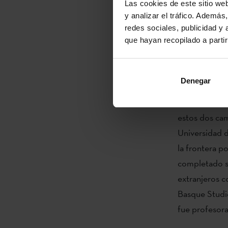
Las cookies de este sitio we
y analizar el tráfico. Ademá
El 5 de dicie
redes sociales, publicidad y
Vascos de Arg
que hayan recopilado a parti
la Plata y co
Aires, a las 
Denegar
Aitzpea Leizao
universidades
estos dos ca
Universidad d
la frontera po
completado su
extranjeros c
Basque Studie
fue profesora