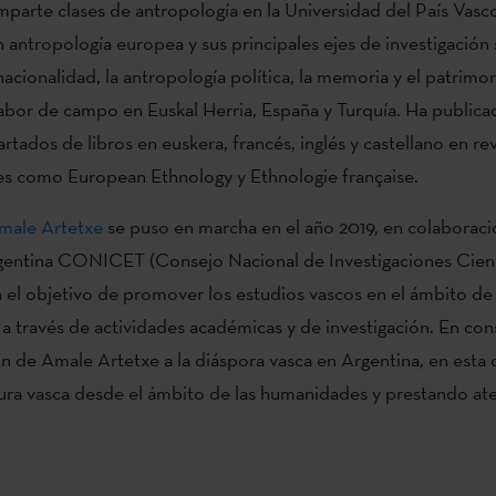
parte clases de antropología en la Universidad del País Vasc
n antropología europea y sus principales ejes de investigación 
nacionalidad, la antropología política, la memoria y el patrimo
labor de campo en Euskal Herria, España y Turquía. Ha publica
artados de libros en euskera, francés, inglés y castellano en rev
es como European Ethnology y Ethnologie française.
male Artetxe
se puso en marcha en el año 2019, en colaboraci
rgentina CONICET (Consejo Nacional de Investigaciones Cient
n el objetivo de promover los estudios vascos en el ámbito de 
 través de actividades académicas y de investigación. En co
ón de Amale Artetxe a la diáspora vasca en Argentina, en esta 
ltura vasca desde el ámbito de las humanidades y prestando ate