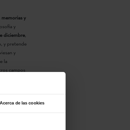
, memorias y
osofía y
de diciembre
,
o, y pretende
viesan y
e la
otros campos
(Border
d académica y
Acerca de las cookies
ejemplos del
n la