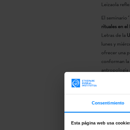
Leizaola refl
El seminario
´
rituales en e
Letras de la
U
lunes y miérc
ofrecer una p
conforman la 
antropología 
de estudio in
Studies) y lo
Por otra part
Consentimiento
a la diáspora
ciclo festivo 
Esta página web usa cookie
Universidad N