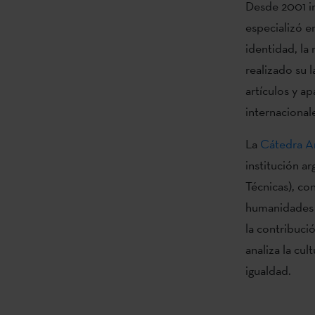
Desde 2001 im
especializó e
identidad, la 
realizado su 
artículos y ap
internacional
La
Cátedra A
institución a
Técnicas), co
humanidades a
la contribuci
analiza la cu
igualdad.