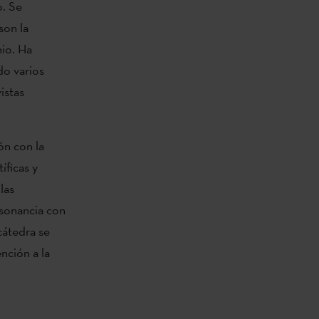
o. Se
son la
nio. Ha
do varios
istas
ón con la
íficas y
las
nsonancia con
cátedra se
nción a la