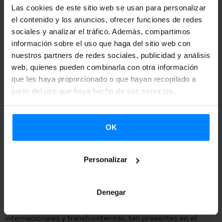
(Profesora de Historia Moderna, Universidad de Rennes).
Las cookies de este sitio web se usan para personalizar
el contenido y los anuncios, ofrecer funciones de redes
Por la tarde, tomarán la palabra algunos doctorandos. Luis
sociales y analizar el tráfico. Además, compartimos
información sobre el uso que haga del sitio web con
Emaldi Azkue, Laurena Haurat, Graxi Irigaray, Maite
nuestros partners de redes sociales, publicidad y análisis
Luengo y Mathilde Fois Duclerc participarán en una mesa
web, quienes pueden combinarla con otra información
redonda dirigida por Itçaina y Jean Casenave (Universidad
que les haya proporcionado o que hayan recopilado a
de Burdeos-Montaigne, IKER).
partir del uso que haya hecho de sus servicios.
La Cátedra Jean Haritschelhar de la Université Bordeaux
Montaigne es una de las
nueve cátedras
que impulsa
OK
Etxepare en universidades internacionales. Fundada en
2016, esta cátedra impulsa las áreas de estudios vascos que
Personalizar
fueron objeto de investigación de Jean Haritschelhar,
especialmente la literatura y la lingüística, además de los
Denegar
estudios ibéricos, cuidando especialmente las relaciones
internacionales y transfronterizas, tan presentes en el