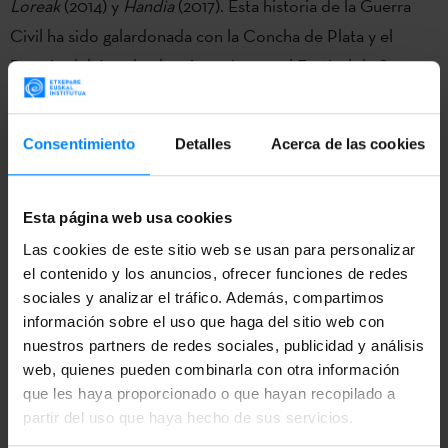
Loreak
(2014) y
Handia
(2017). Esta historia de la Guerra
Civil ha sido galardonada con la Concha de Plata y el
Premio del Jurado al mejor guion en el Festival de San
Sebastián y dos Premios Goya (contando con 15
nominaciones), entre otros. En esta ocasión compite
Consentimiento
Detalles
Acerca de las cookies
primera vez con otra película vasca.
La trayectoria de
El hoyo
también ha sido fructífera. Esta
Esta página web usa cookies
película de género ha recibido importantes
Las cookies de este sitio web se usan para personalizar
reconocimientos en Toronto, Sitges y en los Premios
el contenido y los anuncios, ofrecer funciones de redes
Goya. También ha conseguido el apoyo del público, ya que
sociales y analizar el tráfico. Además, compartimos
el primer largometraje de Gaztelu Urrutia ha sido uno de
información sobre el uso que haga del sitio web con
nuestros partners de redes sociales, publicidad y análisis
los más vistos en la plataforma Netflix durante el
web, quienes pueden combinarla con otra información
confinamiento.
que les haya proporcionado o que hayan recopilado a
partir del uso que haya hecho de sus servicios.
El 3 de noviembre se resolverá quién tomará la