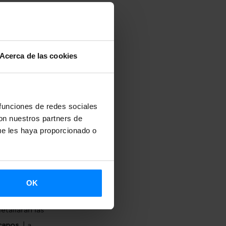
ca del
sor desde la
ases en la
n la lengua y
Acerca de las cookies
uevo curso
bre.
 funciones de redes sociales
 en la sala
con nuestros partners de
ue les haya proporcionado o
OK
de Chascomús
tallarán las
icanos
. La