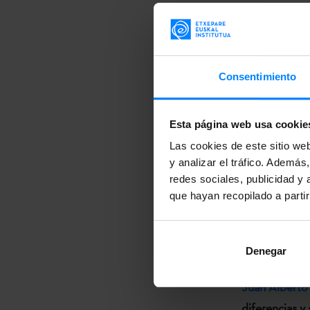
La conferenci
Instituto Vas
pasada prima
universidad c
Consentimiento
la cultura vas
académico se 
Esta página web usa cookie
Las cookies de este sitio we
"Bertsolaria 
y analizar el tráfico. Ademá
002 de la Fa
redes sociales, publicidad y
que hayan recopilado a parti
Denegar
Este jueves, 1
Juan Alberto
diferencias y