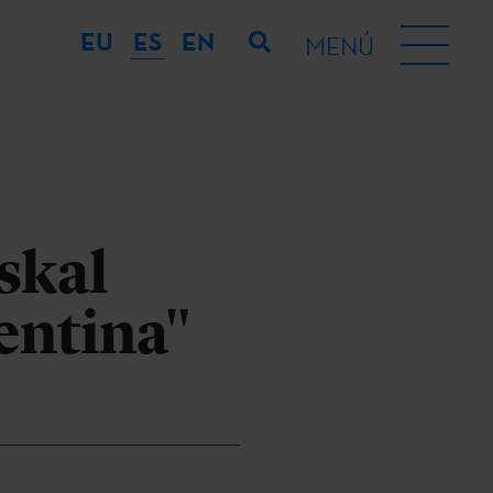
EU
ES
EN
MENÚ
skal
entina"