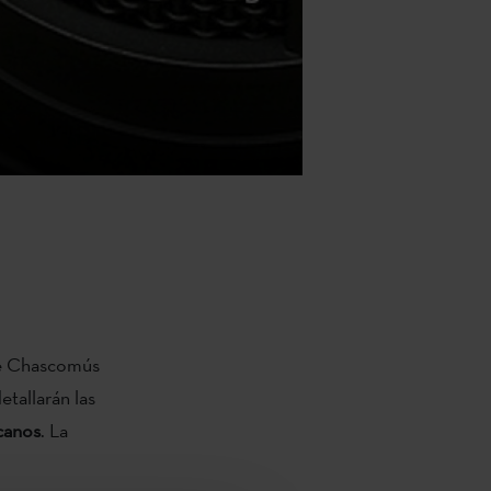
de Chascomús
tallarán las
icanos
. La