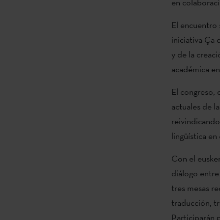
en colaboraci
El encuentro 
iniciativa Ça
y de la creac
académica ent
El congreso, 
actuales de l
reivindicando 
lingüística e
Con el eusker
diálogo entre
tres mesas re
traducción, t
Participarán 