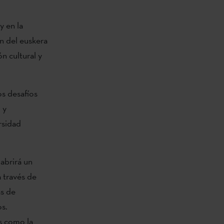
y en la
ón del euskera
n cultural y
os desafíos
 y
ersidad
abrirá un
 través de
as de
s.
s como la