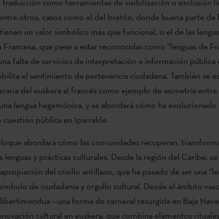
e traducción como herramientas de visibilización o exclusión li
entre otros, casos como el del bretón, donde buena parte de 
tienen un valor simbólico más que funcional, o el de las lengu
 Francesa, que pese a estar reconocidas como “lenguas de Fra
na falta de servicios de interpretación e información pública
ebilita el sentimiento de pertenencia ciudadana. También se es
teraria del euskera al francés como ejemplo de asimetría entre
 una lengua hegemónica, y se abordará cómo ha evolucionado 
cuestión pública en Iparralde.
loque abordará cómo las comunidades recuperan, transforma
 lenguas y prácticas culturales. Desde la región del Caribe, se 
eapropiación del criollo antillano, que ha pasado de ser una “le
símbolo de ciudadanía y orgullo cultural. Desde el ámbito vasc
 libertimendua —una forma de carnaval resurgida en Baja Nav
novación cultural en euskera, que combina elementos rituales