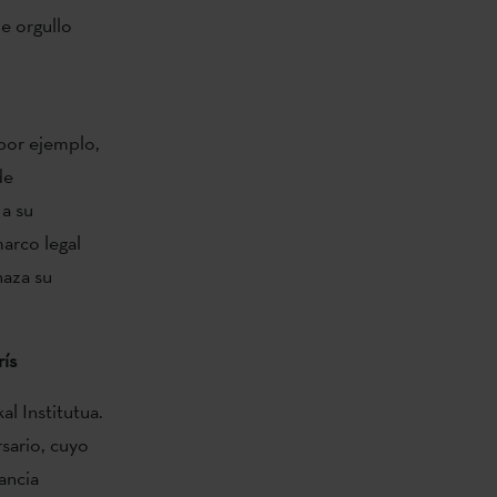
e orgullo
 por ejemplo,
de
 a su
marco legal
naza su
rís
l Institutua.
sario, cuyo
ancia