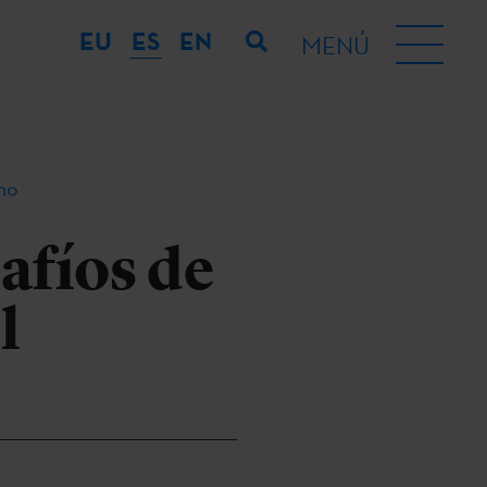
EU
ES
EN
MENÚ
ono
afíos de
l