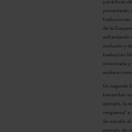
y prácticas d
presentarán, 
traducciones 
de la Guayana
enfrentando u
exclusión y d
traducción li
minorizada y
euskera como 
Un segundo b
transmiten sus
ejemplo, la r
vergüenza” a 
de estudio el
ejemplo de re