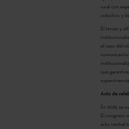
rural con exp
colectivo y d
El tercer y úl
institucional
el caso del c
comunicación 
institucionali
que garantice
supervivencia
Acto de celeb
En 2025 se cu
El congreso s
acto central 