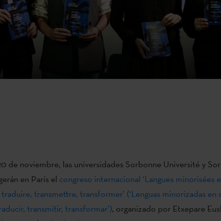
 20 de noviembre, las universidades Sorbonne Université y S
erán en París el
congreso internacional ‘Langues minorisées 
traduire, transmettre, transformer’ (‘Lenguas minorizadas en
aducir, transmitir, transformar’)
, organizado por Etxepare Eusk