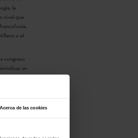
ogía, la
o nivel que
 francofonía,
tillano o el
ste congreso
eivindicar un
ingüística
te ocupan
 centro y
nguas
Acerca de las cookies
a diversidad
 con dos