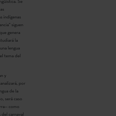
ngüística. Se
las
as indígenas
ncia” siguen
 que genera
tudiará la
 una lengua
el tema del
n y
analizará, por
ngua de la
o, será caso
arra— como
 del carnaval