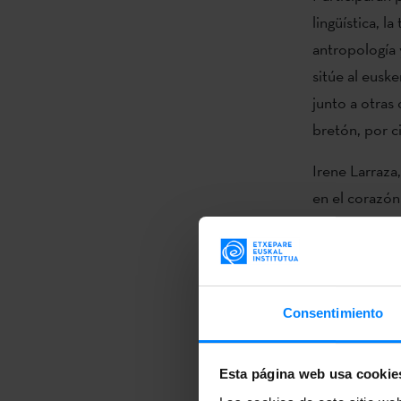
lingüística, la
antropología 
sitúe al eusk
junto a otras 
bretón, por ci
Irene Larraza
en el corazón
lugar para el 
como valor e
posiciones per
márgenes, situ
Consentimiento
minorizadas”.
Además de abr
Esta página web usa cookie
lingüística, e