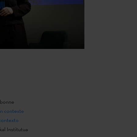
orbonne
en contexte
 contexto
al Institutua