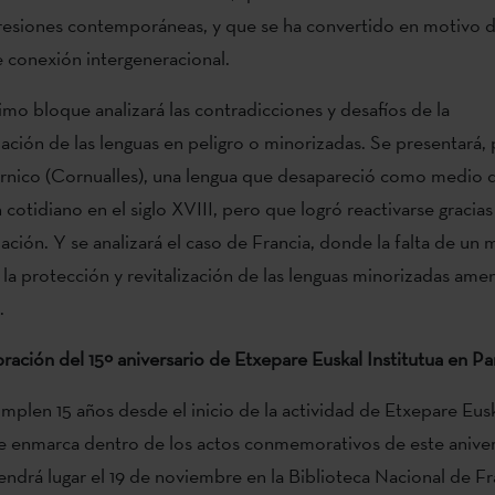
resiones contemporáneas, y que se ha convertido en motivo d
e conexión intergeneracional.
timo bloque analizará las contradicciones y desafíos de la
ización de las lenguas en peligro o minorizadas. Se presentará,
órnico (Cornualles), una lengua que desapareció como medio 
cotidiano en el siglo XVIII, pero que logró reactivarse gracias
zación. Y se analizará el caso de Francia, donde la falta de un 
 la protección y revitalización de las lenguas minorizadas ame
.
ración del 15º aniversario de Etxepare Euskal Institutua en Pa
mplen 15 años desde el inicio de la actividad de Etxepare Euska
e enmarca dentro de los actos conmemorativos de este aniver
tendrá lugar el 19 de noviembre en la Biblioteca Nacional de Fr